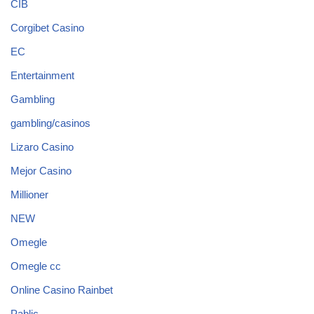
CIB
Corgibet Casino
EC
Entertainment
Gambling
gambling/casinos
Lizaro Casino
Mejor Casino
Millioner
NEW
Omegle
Omegle cc
Online Casino Rainbet
Pablic