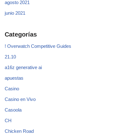
agosto 2021
junio 2021
Categorías
! Overwatch Competitive Guides
21.10
a16z generative ai
apuestas
Casino
Casino en Vivo
Casoola
CH
Chicken Road