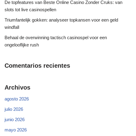
De topfeatures van Beste Online Casino Zonder Cruks: van
slots tot live casinospellen
Triumfantelijk gokken: analyseer topkansen voor een geld
windfall
Behaal de overwinning tactisch casinospel voor een
ongelooflijke rush
Comentarios recientes
Archivos
agosto 2026
julio 2026
junio 2026
mayo 2026