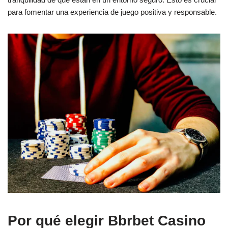
para fomentar una experiencia de juego positiva y responsable.
Por qué elegir Bbrbet Casino