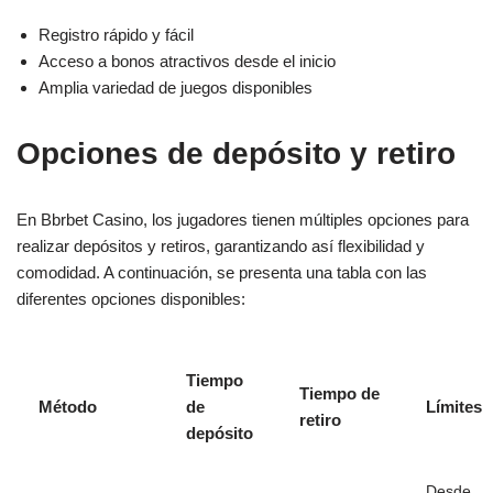
Registro rápido y fácil
Acceso a bonos atractivos desde el inicio
Amplia variedad de juegos disponibles
Opciones de depósito y retiro
En Bbrbet Casino, los jugadores tienen múltiples opciones para
realizar depósitos y retiros, garantizando así flexibilidad y
comodidad. A continuación, se presenta una tabla con las
diferentes opciones disponibles:
Tiempo
Tiempo de
Método
de
Límites
retiro
depósito
Desde