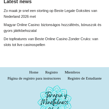
Latest news
Zo maak je snel een storting op Beste Legale Goksites van
Nederland 2026 met
Magyar Online Casino: biztonságos hozzáférés, bónuszok és
gyors játékbehozatal
De topfeatures van Beste Online Casino Zonder Cruks: van
slots tot live casinospellen
Home
Registro
Miembros
Página de registro para instructores
Registro de Estudiante