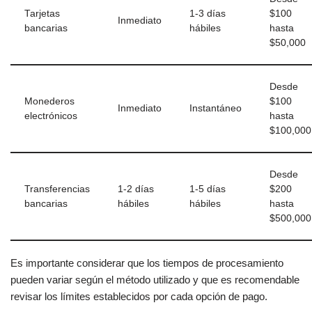
Tarjetas
1-3 días
$100
Inmediato
bancarias
hábiles
hasta
$50,000
Desde
Monederos
$100
Inmediato
Instantáneo
electrónicos
hasta
$100,000
Desde
Transferencias
1-2 días
1-5 días
$200
bancarias
hábiles
hábiles
hasta
$500,000
Es importante considerar que los tiempos de procesamiento
pueden variar según el método utilizado y que es recomendable
revisar los límites establecidos por cada opción de pago.