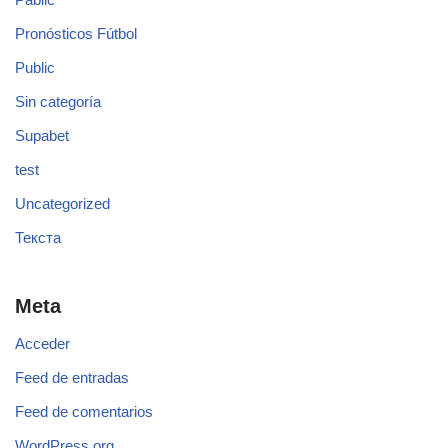
Pronósticos Fútbol
Public
Sin categoría
Supabet
test
Uncategorized
Текста
Meta
Acceder
Feed de entradas
Feed de comentarios
WordPress.org