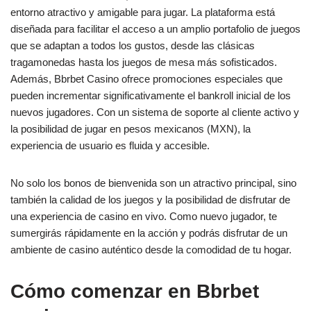
entorno atractivo y amigable para jugar. La plataforma está
diseñada para facilitar el acceso a un amplio portafolio de juegos
que se adaptan a todos los gustos, desde las clásicas
tragamonedas hasta los juegos de mesa más sofisticados.
Además, Bbrbet Casino ofrece promociones especiales que
pueden incrementar significativamente el bankroll inicial de los
nuevos jugadores. Con un sistema de soporte al cliente activo y
la posibilidad de jugar en pesos mexicanos (MXN), la
experiencia de usuario es fluida y accesible.
No solo los bonos de bienvenida son un atractivo principal, sino
también la calidad de los juegos y la posibilidad de disfrutar de
una experiencia de casino en vivo. Como nuevo jugador, te
sumergirás rápidamente en la acción y podrás disfrutar de un
ambiente de casino auténtico desde la comodidad de tu hogar.
Cómo comenzar en Bbrbet