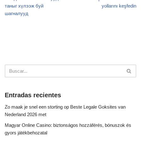
таныг хүлээж буй
yollarını keşfedin
шагналууд
Entradas recientes
Zo maak je snel een storting op Beste Legale Goksites van
Nederland 2026 met
Magyar Online Casino: biztonságos hozzáférés, bónuszok és
gyors játékbehozatal