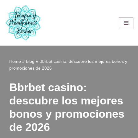
Saltar
al
contenido
Home
»
Blog
»
Bbrbet casino: descubre los mejores bonos y
promociones de 2026
Bbrbet casino:
descubre los mejores
bonos y promociones
de 2026