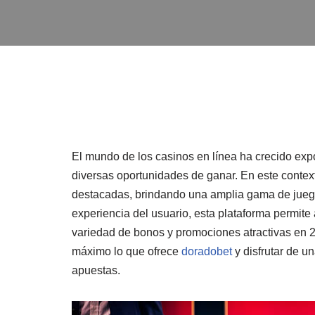
El mundo de los casinos en línea ha crecido ex
diversas oportunidades de ganar. En este contex
destacadas, brindando una amplia gama de juego
experiencia del usuario, esta plataforma permit
variedad de bonos y promociones atractivas en 2
máximo lo que ofrece
doradobet
y disfrutar de u
apuestas.