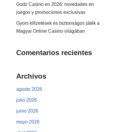
Godz Casino en 2026: novedades en
juegos y promociones exclusivas
Gyors kifizetések és biztonságos játék a
Magyar Online Casino világában
Comentarios recientes
Archivos
agosto 2026
julio 2026
junio 2026
mayo 2026