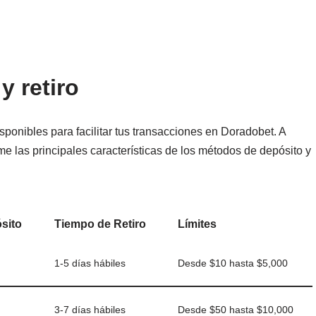
y retiro
ponibles para facilitar tus transacciones en Doradobet. A
e las principales características de los métodos de depósito y
sito
Tiempo de Retiro
Límites
1-5 días hábiles
Desde $10 hasta $5,000
3-7 días hábiles
Desde $50 hasta $10,000