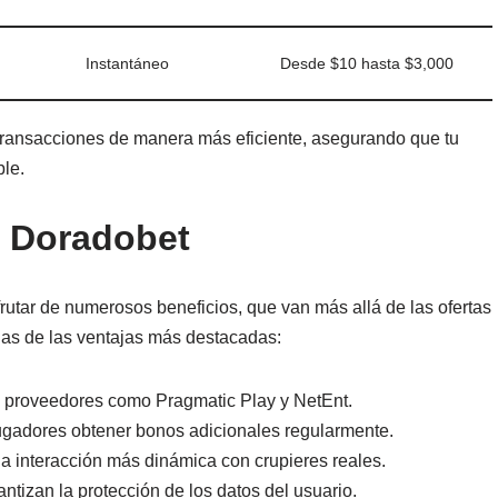
Instantáneo
Desde $10 hasta $3,000
s transacciones de manera más eficiente, asegurando que tu
ble.
n Doradobet
utar de numerosos beneficios, que van más allá de las ofertas
nas de las ventajas más destacadas:
e proveedores como Pragmatic Play y NetEnt.
gadores obtener bonos adicionales regularmente.
a interacción más dinámica con crupieres reales.
tizan la protección de los datos del usuario.