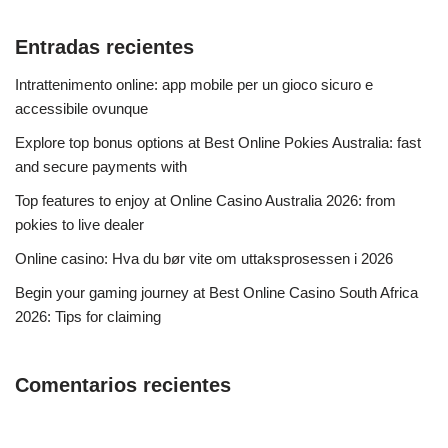
Entradas recientes
Intrattenimento online: app mobile per un gioco sicuro e
accessibile ovunque
Explore top bonus options at Best Online Pokies Australia: fast
and secure payments with
Top features to enjoy at Online Casino Australia 2026: from
pokies to live dealer
Online casino: Hva du bør vite om uttaksprosessen i 2026
Begin your gaming journey at Best Online Casino South Africa
2026: Tips for claiming
Comentarios recientes