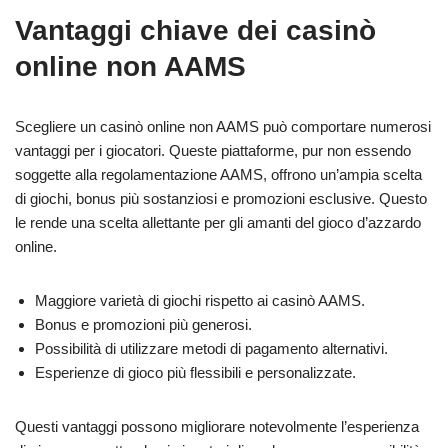
Vantaggi chiave dei casinò
online non AAMS
Scegliere un casinò online non AAMS può comportare numerosi
vantaggi per i giocatori. Queste piattaforme, pur non essendo
soggette alla regolamentazione AAMS, offrono un’ampia scelta
di giochi, bonus più sostanziosi e promozioni esclusive. Questo
le rende una scelta allettante per gli amanti del gioco d’azzardo
online.
Maggiore varietà di giochi rispetto ai casinò AAMS.
Bonus e promozioni più generosi.
Possibilità di utilizzare metodi di pagamento alternativi.
Esperienze di gioco più flessibili e personalizzate.
Questi vantaggi possono migliorare notevolmente l’esperienza