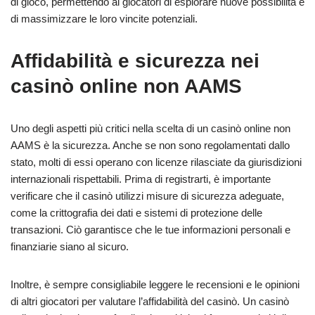
di gioco, permettendo ai giocatori di esplorare nuove possibilità e
di massimizzare le loro vincite potenziali.
Affidabilità e sicurezza nei
casinò online non AAMS
Uno degli aspetti più critici nella scelta di un casinò online non
AAMS è la sicurezza. Anche se non sono regolamentati dallo
stato, molti di essi operano con licenze rilasciate da giurisdizioni
internazionali rispettabili. Prima di registrarti, è importante
verificare che il casinò utilizzi misure di sicurezza adeguate,
come la crittografia dei dati e sistemi di protezione delle
transazioni. Ciò garantisce che le tue informazioni personali e
finanziarie siano al sicuro.
Inoltre, è sempre consigliabile leggere le recensioni e le opinioni
di altri giocatori per valutare l’affidabilità del casinò. Un casinò