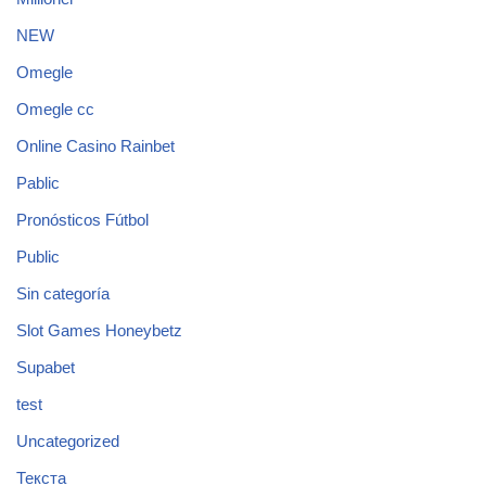
NEW
Omegle
Omegle cc
Online Casino Rainbet
Pablic
Pronósticos Fútbol
Public
Sin categoría
Slot Games Honeybetz
Supabet
test
Uncategorized
Текста