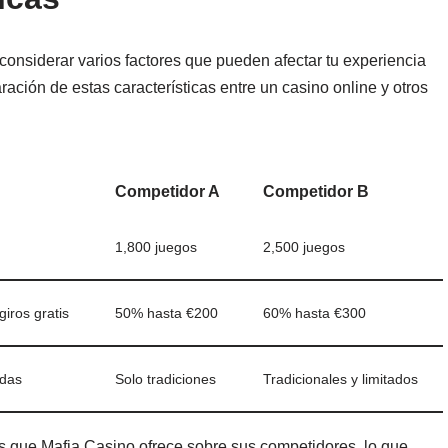
 considerar varios factores que pueden afectar tu experiencia
ación de estas características entre un casino online y otros
Competidor A
Competidor B
1,800 juegos
2,500 juegos
iros gratis
50% hasta €200
60% hasta €300
edas
Solo tradiciones
Tradicionales y limitados
s que Mafia Casino ofrece sobre sus competidores, lo que