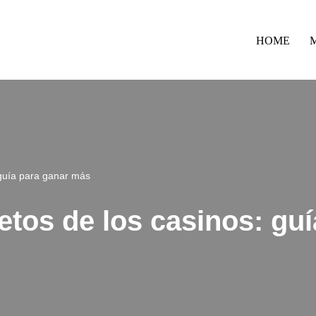
HOME
 guía para ganar más
etos de los casinos: gu