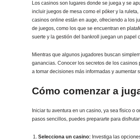
Los casinos son lugares donde se juega y se ap
incluir juegos de mesa como el póker y la rulet
casinos online están en auge, ofreciendo a los
de juegos, como los que se encuentran en plataf
suerte y la gestión del bankroll juegan un papel c
Mientras que algunos jugadores buscan simpleme
ganancias. Conocer los secretos de los casinos 
a tomar decisiones más informadas y aumentar su
Cómo comenzar a juga
Iniciar tu aventura en un casino, ya sea físico 
pasos sencillos, puedes prepararte para disfruta
Selecciona un casino:
Investiga las opciones