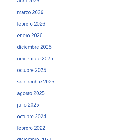
abril 2026
marzo 2026
febrero 2026
enero 2026
diciembre 2025
noviembre 2025
octubre 2025
septiembre 2025
agosto 2025
julio 2025
octubre 2024
febrero 2022
diciembre 2021