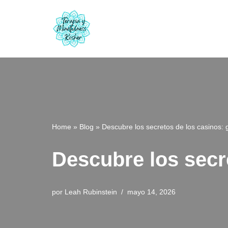
Saltar
al
contenido
Home
»
Blog
»
Descubre los secretos de los casinos:
Descubre los secr
por
Leah Rubinstein
mayo 14, 2026