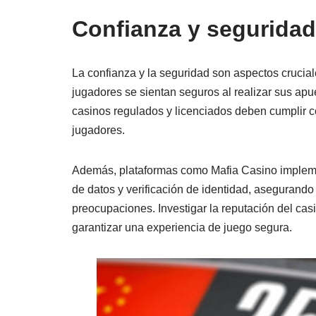
Confianza y seguridad
La confianza y la seguridad son aspectos crucial
jugadores se sientan seguros al realizar sus apu
casinos regulados y licenciados deben cumplir c
jugadores.
Además, plataformas como Mafia Casino implem
de datos y verificación de identidad, asegurando
preocupaciones. Investigar la reputación del ca
garantizar una experiencia de juego segura.