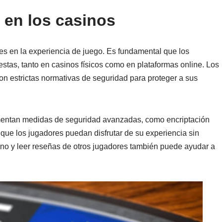
 en los casinos
es en la experiencia de juego. Es fundamental que los
estas, tanto en casinos físicos como en plataformas online. Los
on estrictas normativas de seguridad para proteger a sus
entan medidas de seguridad avanzadas, como encriptación
 que los jugadores puedan disfrutar de su experiencia sin
sino y leer reseñas de otros jugadores también puede ayudar a