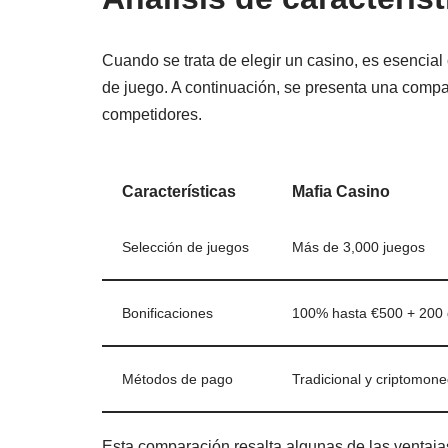
Cuando se trata de elegir un casino, es esencial
de juego. A continuación, se presenta una compar
competidores.
Características
Mafia Casino
Selección de juegos
Más de 3,000 juegos
Bonificaciones
100% hasta €500 + 200 g
Métodos de pago
Tradicional y criptomon
Esta comparación resalta algunas de las ventaja