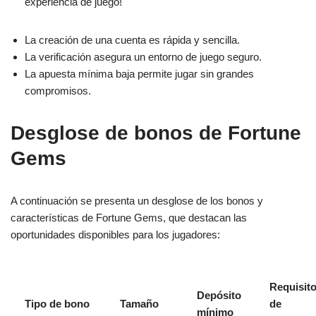
experiencia de juego!
La creación de una cuenta es rápida y sencilla.
La verificación asegura un entorno de juego seguro.
La apuesta mínima baja permite jugar sin grandes
compromisos.
Desglose de bonos de Fortune
Gems
A continuación se presenta un desglose de los bonos y
características de Fortune Gems, que destacan las
oportunidades disponibles para los jugadores:
Requisit
Depósito
Tipo de bono
Tamaño
de
mínimo