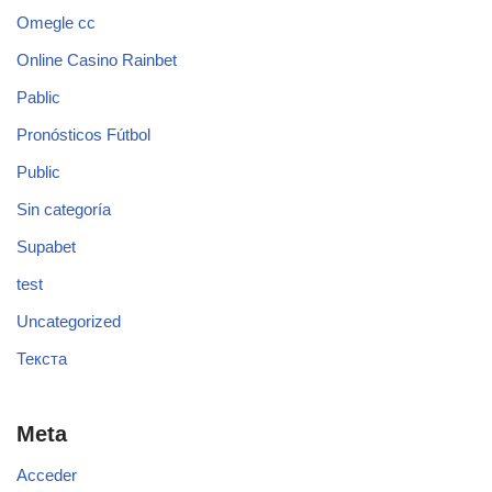
Omegle cc
Online Casino Rainbet
Pablic
Pronósticos Fútbol
Public
Sin categoría
Supabet
test
Uncategorized
Текста
Meta
Acceder