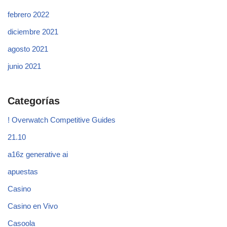
febrero 2022
diciembre 2021
agosto 2021
junio 2021
Categorías
! Overwatch Competitive Guides
21.10
a16z generative ai
apuestas
Casino
Casino en Vivo
Casoola