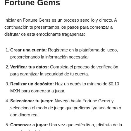
Fortune Gems
Iniciar en Fortune Gems es un proceso sencillo y directo. A
continuación te presentamos los pasos para comenzar a
disfrutar de esta emocionante tragaperras:
Crear una cuenta:
Regístrate en la plataforma de juego,
proporcionando la información necesaria.
Verificar tus datos:
Completa el proceso de verificación
para garantizar la seguridad de tu cuenta.
Realizar un depósito:
Haz un depósito mínimo de $0.10
MXN para comenzar a jugar.
Seleccionar tu juego:
Navega hasta Fortune Gems y
selecciona el modo de juego que prefieras, ya sea demo o
con dinero real.
Comenzar a jugar:
Una vez que estés listo, ¡disfruta de la