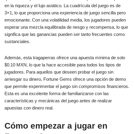
en la riqueza y el lujo asiático. La cuadrícula del juego es de
3×1, lo que proporciona una experiencia de juego sencilla pero
emocionante. Con una volatilidad media, los jugadores pueden
esperar una mezcla equilibrada de riesgo y recompensa, lo que
significa que las ganancias pueden ser tanto frecuentes como
sustanciales.
Además, esta tragaperras ofrece una apuesta mínima de solo
$0.10 MXN, lo que la hace accesible para todos los tipos de
jugadores. Para aquellos que deseen probar el juego sin
arriesgar su dinero, Fortune Gems ofrece una opción de demo
que permite experimentar el juego sin compromisos financieros.
Esta es una excelente forma de familiarizarse con las
características y mecánicas del juego antes de realizar
apuestas con dinero real.
Cómo empezar a jugar en