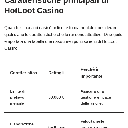
Caratteristiche principali di
HotLoot Casino
Quando si parla di casinò online, è fondamentale considerare
quali siano le caratteristiche che lo rendono attrattivo. Di seguito
è riportata una tabella che riassume i punti salienti di HotLoot
Casino.
Perché è
Caratteristica
Dettagli
importante
Limite di
Assicura una
prelievo
50.000 €
gestione efficace
mensile
delle vincite.
Velocità nelle
Elaborazione
0–48 ore
transazioni per