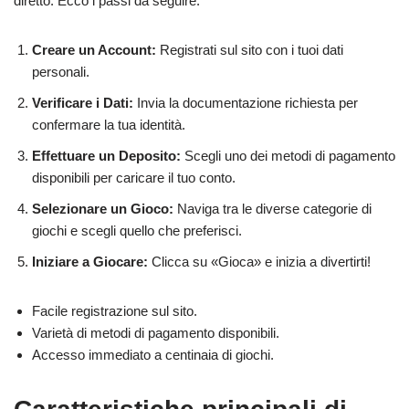
diretto. Ecco i passi da seguire:
Creare un Account:
Registrati sul sito con i tuoi dati
personali.
Verificare i Dati:
Invia la documentazione richiesta per
confermare la tua identità.
Effettuare un Deposito:
Scegli uno dei metodi di pagamento
disponibili per caricare il tuo conto.
Selezionare un Gioco:
Naviga tra le diverse categorie di
giochi e scegli quello che preferisci.
Iniziare a Giocare:
Clicca su «Gioca» e inizia a divertirti!
Facile registrazione sul sito.
Varietà di metodi di pagamento disponibili.
Accesso immediato a centinaia di giochi.