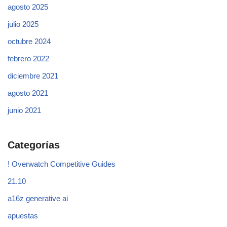
agosto 2025
julio 2025
octubre 2024
febrero 2022
diciembre 2021
agosto 2021
junio 2021
Categorías
! Overwatch Competitive Guides
21.10
a16z generative ai
apuestas