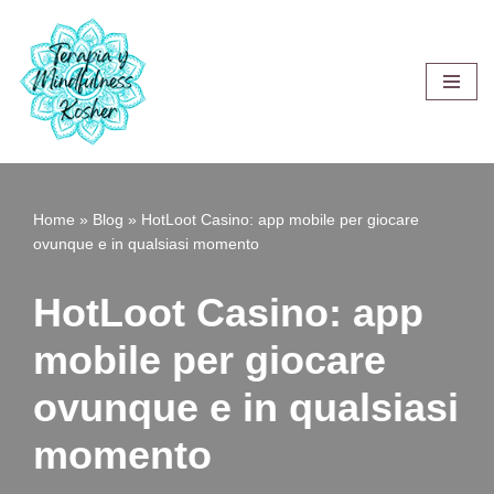
Saltar
al
contenido
Home
»
Blog
»
HotLoot Casino: app mobile per giocare
ovunque e in qualsiasi momento
HotLoot Casino: app
mobile per giocare
ovunque e in qualsiasi
momento