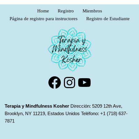
Home
Registro
Miembros
Página de registro para instructores
Registro de Estudiante
Terapia y Mindfulness Kosher
Dirección: 5209 12th Ave,
Brooklyn, NY 11219, Estados Unidos Teléfono: +1 (718) 637-
7871