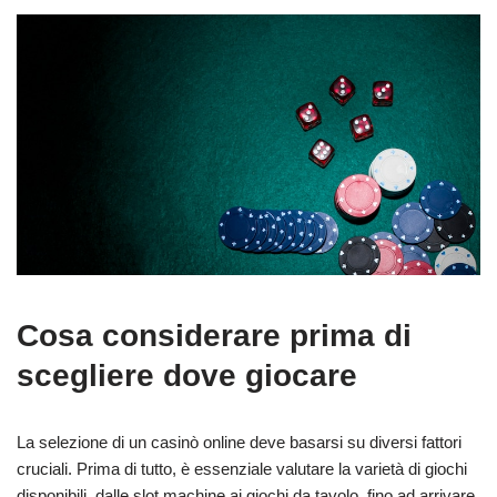
Cosa considerare prima di
scegliere dove giocare
La selezione di un casinò online deve basarsi su diversi fattori
cruciali. Prima di tutto, è essenziale valutare la varietà di giochi
disponibili, dalle slot machine ai giochi da tavolo, fino ad arrivare