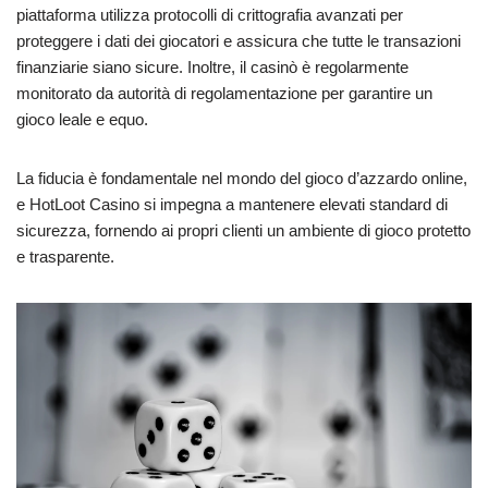
piattaforma utilizza protocolli di crittografia avanzati per
proteggere i dati dei giocatori e assicura che tutte le transazioni
finanziarie siano sicure. Inoltre, il casinò è regolarmente
monitorato da autorità di regolamentazione per garantire un
gioco leale e equo.
La fiducia è fondamentale nel mondo del gioco d’azzardo online,
e HotLoot Casino si impegna a mantenere elevati standard di
sicurezza, fornendo ai propri clienti un ambiente di gioco protetto
e trasparente.