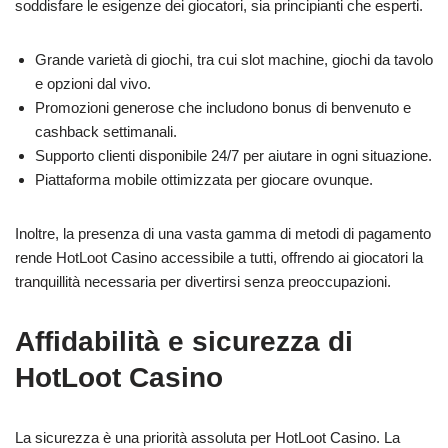
soddisfare le esigenze dei giocatori, sia principianti che esperti.
Grande varietà di giochi, tra cui slot machine, giochi da tavolo
e opzioni dal vivo.
Promozioni generose che includono bonus di benvenuto e
cashback settimanali.
Supporto clienti disponibile 24/7 per aiutare in ogni situazione.
Piattaforma mobile ottimizzata per giocare ovunque.
Inoltre, la presenza di una vasta gamma di metodi di pagamento
rende HotLoot Casino accessibile a tutti, offrendo ai giocatori la
tranquillità necessaria per divertirsi senza preoccupazioni.
Affidabilità e sicurezza di
HotLoot Casino
La sicurezza è una priorità assoluta per HotLoot Casino. La