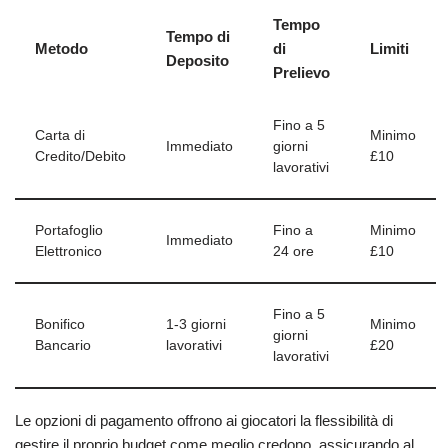
Tempo
Tempo di
Metodo
di
Limiti
Deposito
Prelievo
Fino a 5
Carta di
Minimo
Immediato
giorni
Credito/Debito
£10
lavorativi
Portafoglio
Fino a
Minimo
Immediato
Elettronico
24 ore
£10
Fino a 5
Bonifico
1-3 giorni
Minimo
giorni
Bancario
lavorativi
£20
lavorativi
Le opzioni di pagamento offrono ai giocatori la flessibilità di
gestire il proprio budget come meglio credono, assicurando al