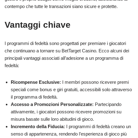
contempo che tutte le transazioni siano sicure e protette.
Vantaggi chiave
I programmi di fedeltà sono progettati per premiare i giocatori
che continuano a tornare su BetTarget Casino. Ecco alcuni dei
principali vantaggi associati all’adesione a un programma di
fedeltà:
Ricompense Esclusive:
I membri possono ricevere premi
speciali come bonus e giri gratuiti, accessibili solo attraverso
il programma di fedeltà.
Accesso a Promozioni Personalizzate:
Partecipando
attivamente, i giocatori possono ricevere promozioni su
misura basate sulle loro abitudini di gioco.
Incremento della Fiducia:
I programmi di fedeltà creano un
senso di appartenenza, rendendo l’esperienza di gioco più