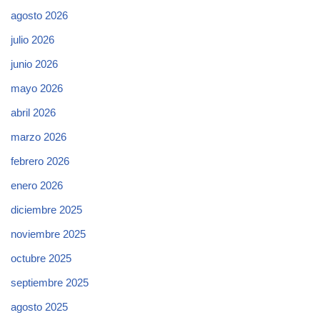
agosto 2026
julio 2026
junio 2026
mayo 2026
abril 2026
marzo 2026
febrero 2026
enero 2026
diciembre 2025
noviembre 2025
octubre 2025
septiembre 2025
agosto 2025