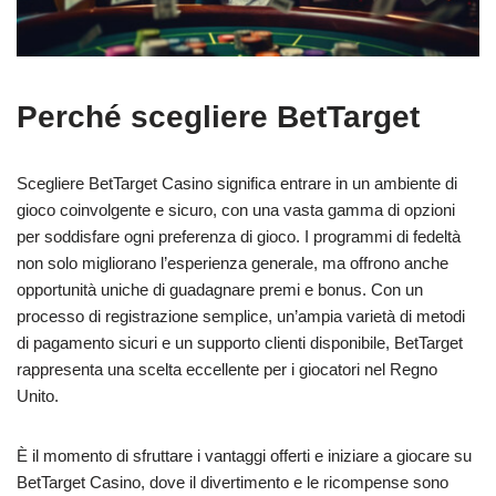
Perché scegliere BetTarget
Scegliere BetTarget Casino significa entrare in un ambiente di
gioco coinvolgente e sicuro, con una vasta gamma di opzioni
per soddisfare ogni preferenza di gioco. I programmi di fedeltà
non solo migliorano l’esperienza generale, ma offrono anche
opportunità uniche di guadagnare premi e bonus. Con un
processo di registrazione semplice, un’ampia varietà di metodi
di pagamento sicuri e un supporto clienti disponibile, BetTarget
rappresenta una scelta eccellente per i giocatori nel Regno
Unito.
È il momento di sfruttare i vantaggi offerti e iniziare a giocare su
BetTarget Casino, dove il divertimento e le ricompense sono