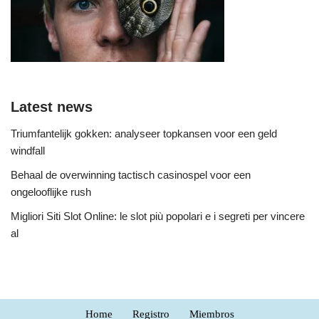
Latest news
Triumfantelijk gokken: analyseer topkansen voor een geld
windfall
Behaal de overwinning tactisch casinospel voor een
ongelooflijke rush
Migliori Siti Slot Online: le slot più popolari e i segreti per vincere
al
Home
Registro
Miembros