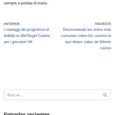
sempre a portata di mano.
ANTERIOR
SIGUIENTE
I vantaggi dei programmi di
Desmontando los mitos más
fedeltà su BetTarget Casino
comunes sobre los casinos lo
per i giocatori UK
que debes saber de Winner
casino
Entradas recientes