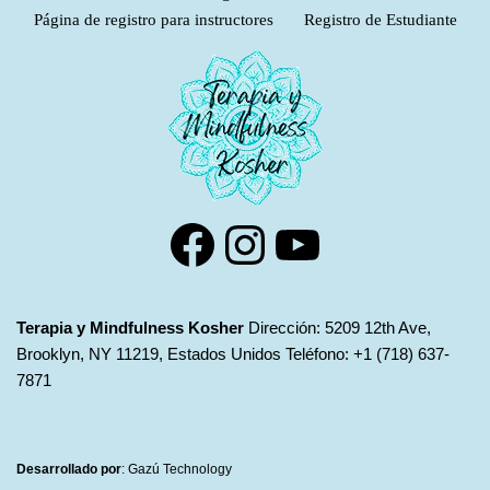
Página de registro para instructores
Registro de Estudiante
Terapia y Mindfulness Kosher
Dirección: 5209 12th Ave,
Brooklyn, NY 11219, Estados Unidos Teléfono: +1 (718) 637-
7871
Desarrollado por
:
Gazú Technology