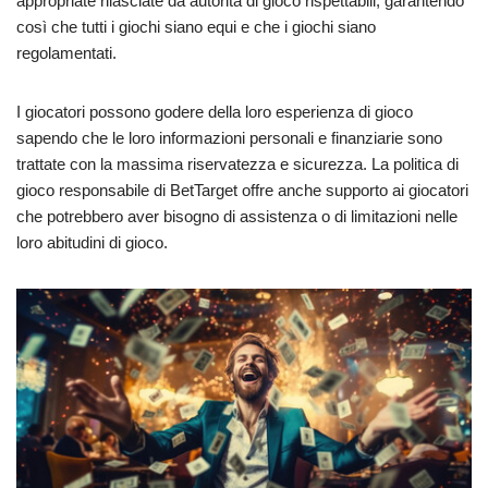
appropriate rilasciate da autorità di gioco rispettabili, garantendo
così che tutti i giochi siano equi e che i giochi siano
regolamentati.
I giocatori possono godere della loro esperienza di gioco
sapendo che le loro informazioni personali e finanziarie sono
trattate con la massima riservatezza e sicurezza. La politica di
gioco responsabile di BetTarget offre anche supporto ai giocatori
che potrebbero aver bisogno di assistenza o di limitazioni nelle
loro abitudini di gioco.