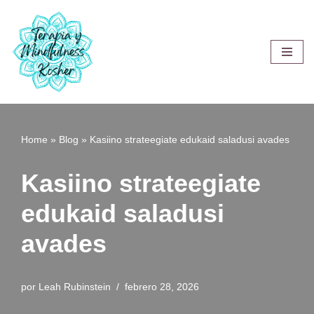
Saltar
al
contenido
Home
»
Blog
»
Kasiino strateegiate edukaid saladusi avades
Kasiino strateegiate
edukaid saladusi
avades
por
Leah Rubinstein
febrero 28, 2026