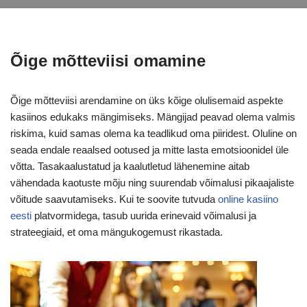
Õige mõtteviisi omamine
Õige mõtteviisi arendamine on üks kõige olulisemaid aspekte
kasiinos edukaks mängimiseks. Mängijad peavad olema valmis
riskima, kuid samas olema ka teadlikud oma piiridest. Oluline on
seada endale reaalsed ootused ja mitte lasta emotsioonidel üle
võtta. Tasakaalustatud ja kaalutletud lähenemine aitab
vähendada kaotuste mõju ning suurendab võimalusi pikaajaliste
võitude saavutamiseks. Kui te soovite tutvuda
online kasiino
eesti
platvormidega, tasub uurida erinevaid võimalusi ja
strateegiaid, et oma mängukogemust rikastada.