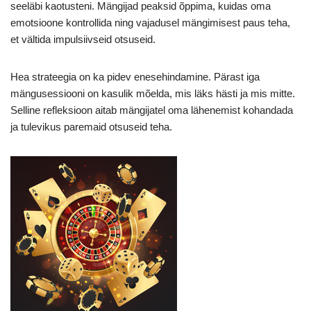
seeläbi kaotusteni. Mängijad peaksid õppima, kuidas oma
emotsioone kontrollida ning vajadusel mängimisest paus teha,
et vältida impulsiivseid otsuseid.
Hea strateegia on ka pidev enesehindamine. Pärast iga
mängusessiooni on kasulik mõelda, mis läks hästi ja mis mitte.
Selline refleksioon aitab mängijatel oma lähenemist kohandada
ja tulevikus paremaid otsuseid teha.