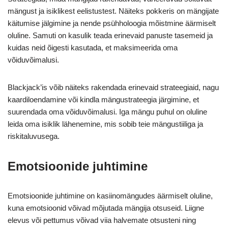
mängust ja isiklikest eelistustest. Näiteks pokkeris on mängijate
käitumise jälgimine ja nende psühholoogia mõistmine äärmiselt
oluline. Samuti on kasulik teada erinevaid panuste tasemeid ja
kuidas neid õigesti kasutada, et maksimeerida oma
võiduvõimalusi.
Blackjack’is võib näiteks rakendada erinevaid strateegiaid, nagu
kaardiloendamine või kindla mängustrateegia järgimine, et
suurendada oma võiduvõimalusi. Iga mängu puhul on oluline
leida oma isiklik lähenemine, mis sobib teie mängustiiliga ja
riskitaluvusega.
Emotsioonide juhtimine
Emotsioonide juhtimine on kasiinomängudes äärmiselt oluline,
kuna emotsioonid võivad mõjutada mängija otsuseid. Liigne
elevus või pettumus võivad viia halvemate otsusteni ning