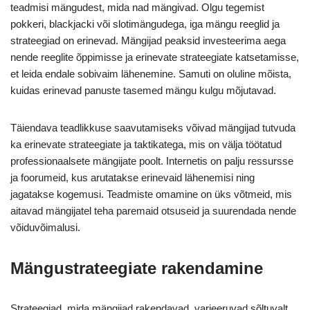
teadmisi mängudest, mida nad mängivad. Olgu tegemist
pokkeri, blackjacki või slotimängudega, iga mängu reeglid ja
strateegiad on erinevad. Mängijad peaksid investeerima aega
nende reeglite õppimisse ja erinevate strateegiate katsetamisse,
et leida endale sobivaim lähenemine. Samuti on oluline mõista,
kuidas erinevad panuste tasemed mängu kulgu mõjutavad.
Täiendava teadlikkuse saavutamiseks võivad mängijad tutvuda
ka erinevate strateegiate ja taktikatega, mis on välja töötatud
professionaalsete mängijate poolt. Internetis on palju ressursse
ja foorumeid, kus arutatakse erinevaid lähenemisi ning
jagatakse kogemusi. Teadmiste omamine on üks võtmeid, mis
aitavad mängijatel teha paremaid otsuseid ja suurendada nende
võiduvõimalusi.
Mängustrateegiate rakendamine
Strateegiad, mida mängijad rakendavad, varieeruvad sõltuvalt