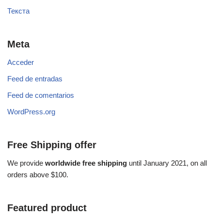
Текста
Meta
Acceder
Feed de entradas
Feed de comentarios
WordPress.org
Free Shipping offer
We provide
worldwide free shipping
until January 2021, on all
orders above $100.
Featured product