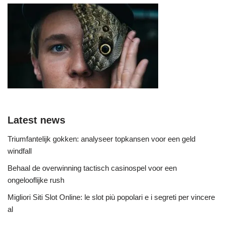
Latest news
Triumfantelijk gokken: analyseer topkansen voor een geld
windfall
Behaal de overwinning tactisch casinospel voor een
ongelooflijke rush
Migliori Siti Slot Online: le slot più popolari e i segreti per vincere
al