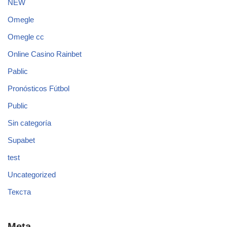
NEW
Omegle
Omegle cc
Online Casino Rainbet
Pablic
Pronósticos Fútbol
Public
Sin categoría
Supabet
test
Uncategorized
Текста
Meta