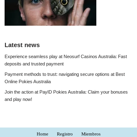
Latest news
Experience seamless play at Neosurf Casinos Australia: Fast
deposits and trusted payment
Payment methods to trust: navigating secure options at Best
Online Pokies Australia
Join the action at PayID Pokies Australia: Claim your bonuses
and play now!
Home
Registro
Miembros