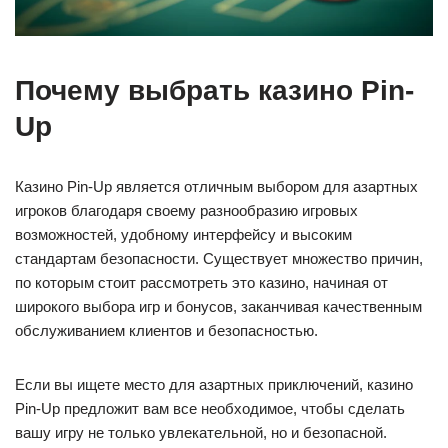
Почему выбрать казино Pin-
Up
Казино Pin-Up является отличным выбором для азартных
игроков благодаря своему разнообразию игровых
возможностей, удобному интерфейсу и высоким
стандартам безопасности. Существует множество причин,
по которым стоит рассмотреть это казино, начиная от
широкого выбора игр и бонусов, заканчивая качественным
обслуживанием клиентов и безопасностью.
Если вы ищете место для азартных приключений, казино
Pin-Up предложит вам все необходимое, чтобы сделать
вашу игру не только увлекательной, но и безопасной.