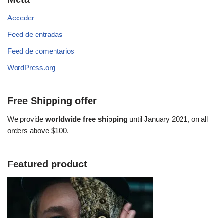
Acceder
Feed de entradas
Feed de comentarios
WordPress.org
Free Shipping offer
We provide
worldwide free shipping
until January 2021, on all
orders above $100.
Featured product