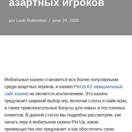
азартных игроков
por
Leah Rubinstein
junio 24, 2026
Мобильные казино становятся все более популярными
среди азартных игроков, и казино
PinUp KZ официальный
сайт казино
не является исключением. Это казино
предлагает широкий выбор игр, включая слоты и лайв-игры,
а также привлекательные бонусы для новых и постоянных
клиентов. В данной статье мы подробно рассмотрим, как
начать игру в мобильном казино Pin-Up, какие
преимущества оно предлагает и как обеспечить свою