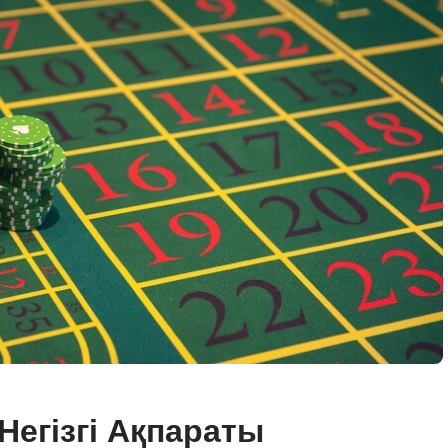
Негізгі Ақпараты