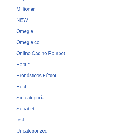
Millioner
NEW
Omegle
Omegle cc
Online Casino Rainbet
Pablic
Pronósticos Fútbol
Public
Sin categoría
Supabet
test
Uncategorized