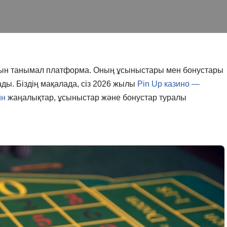
тын танымал платформа. Оның ұсыныстары мен бонустары
ды. Біздің мақалада, сіз 2026 жылы
Pin Up казино —
йн
жаңалықтар, ұсыныстар және бонустар туралы