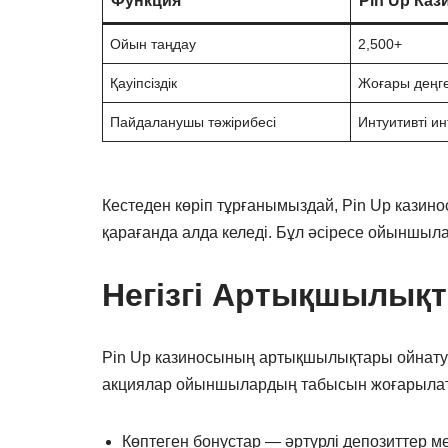
Функция
Pin Up Ка
Ойын таңдау
2,500+
Қауіпсіздік
Жоғары деңге
Пайдаланушы тәжірибесі
Интуитивті и
Кестеден көріп тұрғанымыздай, Pin Up казино
қарағанда алда келеді. Бұл әсіресе ойыншы
Негізгі Артықшылық
Pin Up казиносының артықшылықтары ойнату
акциялар ойыншылардың табысын жоғарылату
Көптеген бонустар — әртүрлі депозиттер м