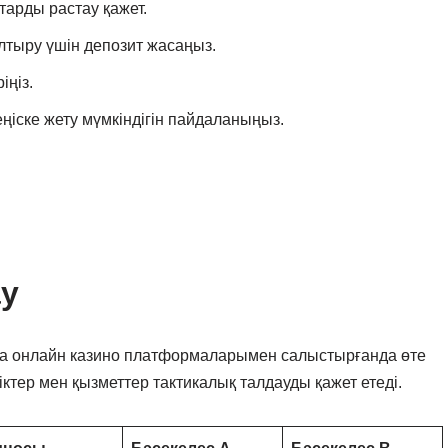
тарды растау қажет.
тыру үшін депозит жасаңыз.
іңіз.
ске жету мүмкіндігін пайдаланыңыз.
у
а онлайн казино платформаларымен салыстырғанда өте
тер мен қызметтер тактикалық талдауды қажет етеді.