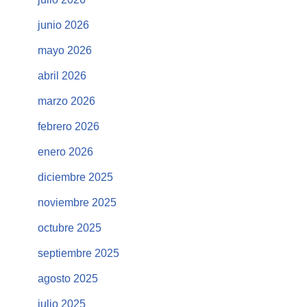
junio 2026
mayo 2026
abril 2026
marzo 2026
febrero 2026
enero 2026
diciembre 2025
noviembre 2025
octubre 2025
septiembre 2025
agosto 2025
julio 2025