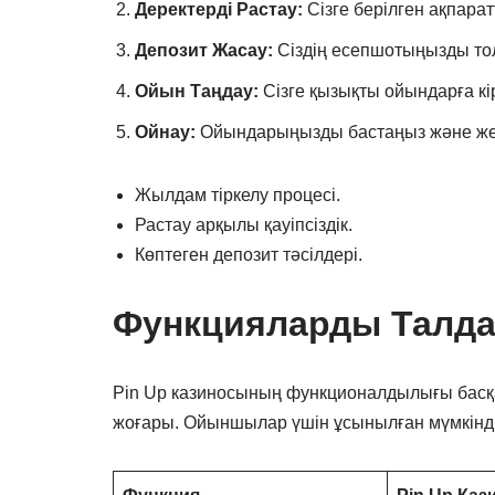
Деректерді Растау:
Сізге берілген ақпарат
Депозит Жасау:
Сіздің есепшотыңызды тол
Ойын Таңдау:
Сізге қызықты ойындарға кір
Ойнау:
Ойындарыңызды бастаңыз және жеңі
Жылдам тіркелу процесі.
Растау арқылы қауіпсіздік.
Көптеген депозит тәсілдері.
Функцияларды Талда
Pin Up казиносының функционалдылығы басқ
жоғары. Ойыншылар үшін ұсынылған мүмкіндік