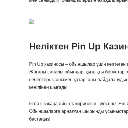
мен сенімділігі ойыншылардың өз ақшаларын қа
Неліктен Pin Up Каз
Pin Up казиносы – ойыншылар үшін көптеген
Жоғары сапалы ойындар, қызықты бонустар, жә
себептері. Сонымен қатар, оны пайдалану
көңілінен шығады.
Егер сіз жаңа ойын тәжірибесін іздесеңіз, Pi
Ойыншыларға арналған шырынды ұсыныстар ме
бастаңыз!