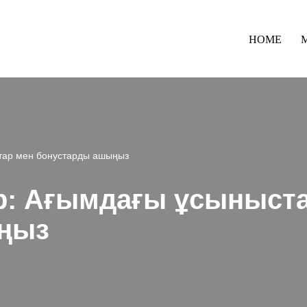
HOME
стар мен бонустарды ашыңыз
p: Ағымдағы ұсыныст
ңыз