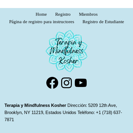
Home
Registro
Miembros
Página de registro para instructores
Registro de Estudiante
Terapia y Mindfulness Kosher
Dirección: 5209 12th Ave,
Brooklyn, NY 11219, Estados Unidos Teléfono: +1 (718) 637-
7871