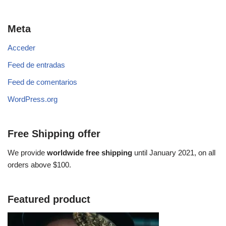
Meta
Acceder
Feed de entradas
Feed de comentarios
WordPress.org
Free Shipping offer
We provide
worldwide free shipping
until January 2021, on all
orders above $100.
Featured product