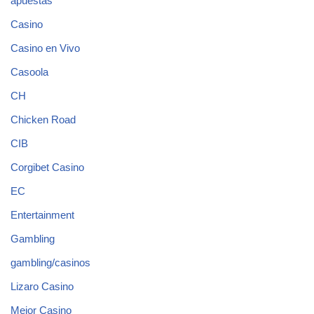
apuestas
Casino
Casino en Vivo
Casoola
CH
Chicken Road
CIB
Corgibet Casino
EC
Entertainment
Gambling
gambling/casinos
Lizaro Casino
Mejor Casino