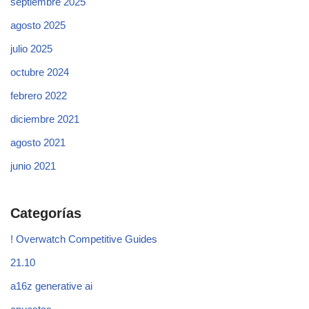
septiembre 2025
agosto 2025
julio 2025
octubre 2024
febrero 2022
diciembre 2021
agosto 2021
junio 2021
Categorías
! Overwatch Competitive Guides
21.10
a16z generative ai