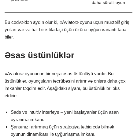
daha sürətli oyun
Bu cədvəldən aydın olur ki, «Aviator» oyunu üçün müxtəlif giriş
yolları var və hər bir istifadəçi üçün özünə uyğun variantı tapa
bilər.
Əsas üstünlüklər
«Aviator» oyununun bir neçə əsas üstünlüyü vardır. Bu
üstünlüklər, oyunçuların təcrübəsini artırır və onlara daha çox
imkanlar təqdim edir. Aşağıdakı siyahı, bu üstünlükləri əks
etdirir:
Sadə və intuitiv interfeys – yeni başlayanlar üçün asan
öyrənmə imkanı.
Şansınızı artırmaq üçün strategiya tətbiq edə bilmək –
oyunun dinamikası ilə uyğunlaşma imkanı.