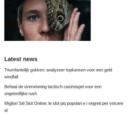
Latest news
Triumfantelijk gokken: analyseer topkansen voor een geld
windfall
Behaal de overwinning tactisch casinospel voor een
ongelooflijke rush
Migliori Siti Slot Online: le slot più popolari e i segreti per vincere
al