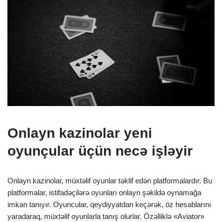
Onlayn kazinolar yeni
oyunçular üçün necə işləyir
Onlayn kazinolar, müxtəlif oyunlar təklif edən platformalardır. Bu
platformalar, istifadəçilərə oyunları onlayn şəkildə oynamağa
imkan tanıyır. Oyuncular, qeydiyyatdan keçərək, öz hesablarını
yaradaraq, müxtəlif oyunlarla tanış olurlar. Özəlliklə «Aviator»