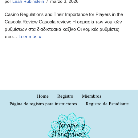
por
Leah Rubinstein
marzo 3, 2026
Casino Regulations and Their Importance for Players in the
Casoola Review Casoola review: Η σημασία των νομικών
ρυθμίσεων στα διαδικτυακά καζίνο Οι νομικές ρυθμίσεις
που…
Leer más »
Home
Registro
Miembros
Página de registro para instructores
Registro de Estudiante