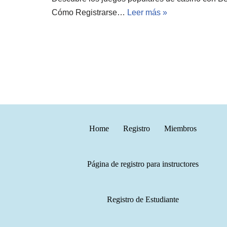
Cómo Registrarse…
Leer más »
Home
Registro
Miembros
Página de registro para instructores
Registro de Estudiante