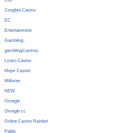
Corgibet Casino
EC
Entertainment
Gambling
gambling/casinos
Lizaro Casino
Mejor Casino
Millioner
NEW
Omegle
Omegle cc
Online Casino Rainbet
Pablic