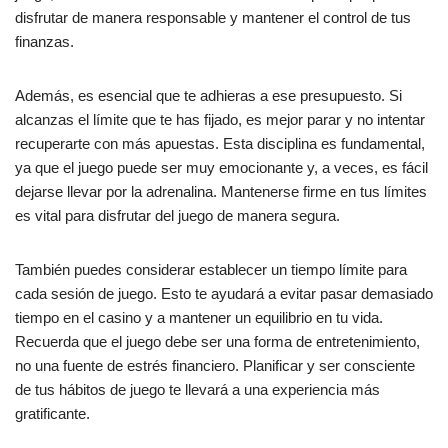
disfrutar de manera responsable y mantener el control de tus
finanzas.
Además, es esencial que te adhieras a ese presupuesto. Si
alcanzas el límite que te has fijado, es mejor parar y no intentar
recuperarte con más apuestas. Esta disciplina es fundamental,
ya que el juego puede ser muy emocionante y, a veces, es fácil
dejarse llevar por la adrenalina. Mantenerse firme en tus límites
es vital para disfrutar del juego de manera segura.
También puedes considerar establecer un tiempo límite para
cada sesión de juego. Esto te ayudará a evitar pasar demasiado
tiempo en el casino y a mantener un equilibrio en tu vida.
Recuerda que el juego debe ser una forma de entretenimiento,
no una fuente de estrés financiero. Planificar y ser consciente
de tus hábitos de juego te llevará a una experiencia más
gratificante.