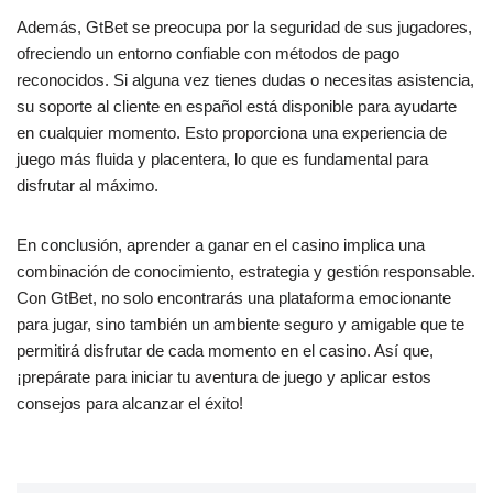
Además, GtBet se preocupa por la seguridad de sus jugadores,
ofreciendo un entorno confiable con métodos de pago
reconocidos. Si alguna vez tienes dudas o necesitas asistencia,
su soporte al cliente en español está disponible para ayudarte
en cualquier momento. Esto proporciona una experiencia de
juego más fluida y placentera, lo que es fundamental para
disfrutar al máximo.
En conclusión, aprender a ganar en el casino implica una
combinación de conocimiento, estrategia y gestión responsable.
Con GtBet, no solo encontrarás una plataforma emocionante
para jugar, sino también un ambiente seguro y amigable que te
permitirá disfrutar de cada momento en el casino. Así que,
¡prepárate para iniciar tu aventura de juego y aplicar estos
consejos para alcanzar el éxito!