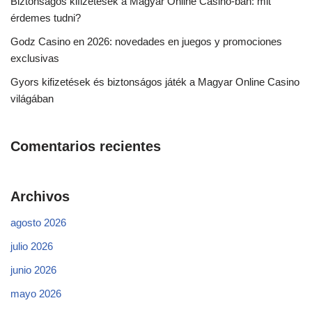
Biztonságos kifizetések a Magyar Online Casino-ban: mit
érdemes tudni?
Godz Casino en 2026: novedades en juegos y promociones
exclusivas
Gyors kifizetések és biztonságos játék a Magyar Online Casino
világában
Comentarios recientes
Archivos
agosto 2026
julio 2026
junio 2026
mayo 2026