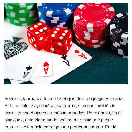
Además, familiarizarte con las reglas de cada juego es crucial.
Esto no solo te ayudará a jugar mejor, sino que también te
permitirá hacer apuestas más informadas. Por ejemplo, en el
blackjack, entender cuándo pedir carta o plantarte puede
marcar la diferencia entre ganar o perder una mano. Por lo