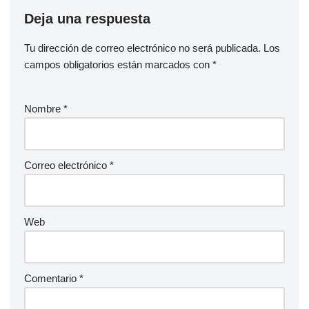
Deja una respuesta
Tu dirección de correo electrónico no será publicada.
Los
campos obligatorios están marcados con
*
Nombre
*
Correo electrónico
*
Web
Comentario
*