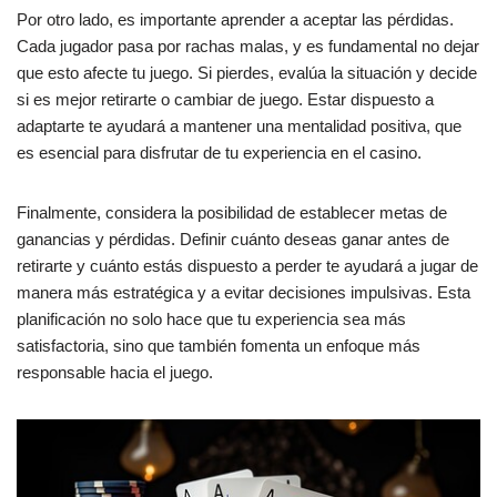
Por otro lado, es importante aprender a aceptar las pérdidas.
Cada jugador pasa por rachas malas, y es fundamental no dejar
que esto afecte tu juego. Si pierdes, evalúa la situación y decide
si es mejor retirarte o cambiar de juego. Estar dispuesto a
adaptarte te ayudará a mantener una mentalidad positiva, que
es esencial para disfrutar de tu experiencia en el casino.
Finalmente, considera la posibilidad de establecer metas de
ganancias y pérdidas. Definir cuánto deseas ganar antes de
retirarte y cuánto estás dispuesto a perder te ayudará a jugar de
manera más estratégica y a evitar decisiones impulsivas. Esta
planificación no solo hace que tu experiencia sea más
satisfactoria, sino que también fomenta un enfoque más
responsable hacia el juego.