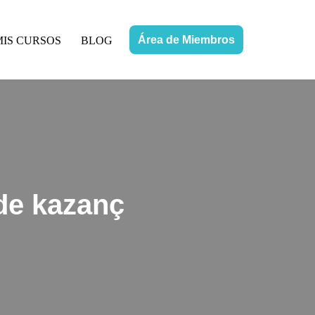
Área de Miembros
MIS CURSOS
BLOG
de kazanç