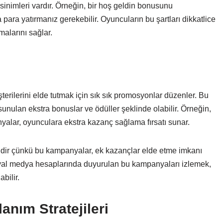
ksinimleri vardır. Örneğin, bir hoş geldin bonusunu
 para yatırmanız gerekebilir. Oyuncuların bu şartları dikkatlice
malarını sağlar.
rilerini elde tutmak için sık sık promosyonlar düzenler. Bu
sunulan ekstra bonuslar ve ödüller şeklinde olabilir. Örneğin,
alar, oyunculara ekstra kazanç sağlama fırsatı sunar.
idir çünkü bu kampanyalar, ek kazançlar elde etme imkanı
yal medya hesaplarında duyurulan bu kampanyaları izlemek,
bilir.
nım Stratejileri