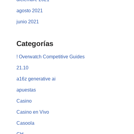
agosto 2021
junio 2021
Categorías
! Overwatch Competitive Guides
21.10
a16z generative ai
apuestas
Casino
Casino en Vivo
Casoola