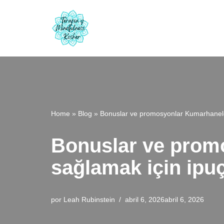
Saltar
al
contenido
Home
»
Blog
»
Bonuslar ve promosyonlar Kumarhanele
Bonuslar ve prom
sağlamak için ipuç
por
Leah Rubinstein
abril 6, 2026
abril 6, 2026