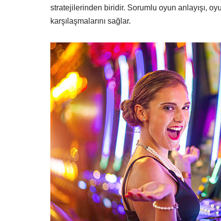
stratejilerinden biridir. Sorumlu oyun anlayışı, 
karşılaşmalarını sağlar.