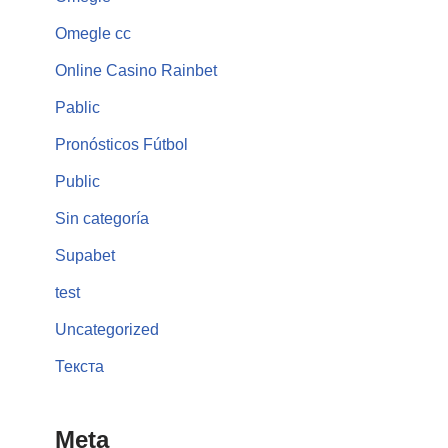
Omegle cc
Online Casino Rainbet
Pablic
Pronósticos Fútbol
Public
Sin categoría
Supabet
test
Uncategorized
Текста
Meta