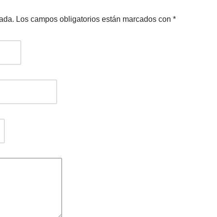
cada.
Los campos obligatorios están marcados con
*