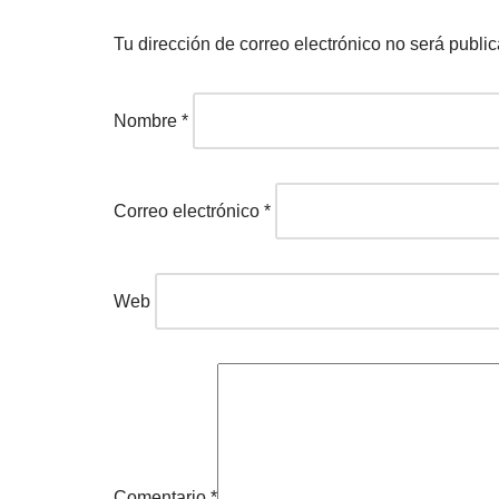
Tu dirección de correo electrónico no será publi
Nombre
*
Correo electrónico
*
Web
Comentario
*