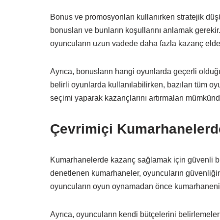
Bonus ve promosyonları kullanırken stratejik düşün
bonusları ve bunların koşullarını anlamak gerekir
oyuncuların uzun vadede daha fazla kazanç elde 
Ayrıca, bonusların hangi oyunlarda geçerli olduğ
belirli oyunlarda kullanılabilirken, bazıları tüm o
seçimi yaparak kazançlarını artırmaları mümkünd
Çevrimiçi Kumarhanelerd
Kumarhanelerde kazanç sağlamak için güvenli bir
denetlenen kumarhaneler, oyuncuların güvenliğin
oyuncuların oyun oynamadan önce kumarhanenin li
Ayrıca, oyuncuların kendi bütçelerini belirlemel