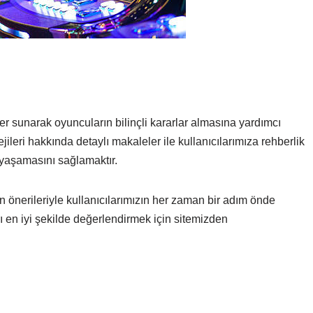
ler sunarak oyuncuların bilinçli kararlar almasına yardımcı
ileri hakkında detaylı makaleler ile kullanıcılarımıza rehberlik
 yaşamasını sağlamaktır.
 önerileriyle kullanıcılarımızın her zaman bir adım önde
ı en iyi şekilde değerlendirmek için sitemizden