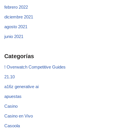
febrero 2022
diciembre 2021
agosto 2021
junio 2021
Categorías
! Overwatch Competitive Guides
21.10
a16z generative ai
apuestas
Casino
Casino en Vivo
Casoola