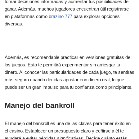
tomar decisiones informadas y aumentar tus posibilidades de
ganar. Además, muchos jugadores encuentran útil registrarse
en plataformas como
brazino 777
para explorar opciones
diversas.
Además, es recomendable practicar en versiones gratuitas de
los juegos. Esto te permitirá experimentar sin arriesgar tu
dinero. Al conocer las particularidades de cada juego, te sentirás
más seguro cuando decidas apostar con dinero real, lo que
puede ser un gran impulso para tu confianza como principiante.
Manejo del bankroll
El manejo del bankroll es una de las claves para tener éxito en
el casino. Establecer un presupuesto claro y ceñirse a él te
ayudará a evitar pérdidas significativas. Decide cuánto estás