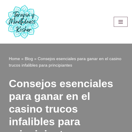
Saltar
al
contenido
Home
»
Blog
»
Consejos esenciales para ganar en el casino
trucos infalibles para principiantes
Consejos esenciales
para ganar en el
casino trucos
infalibles para