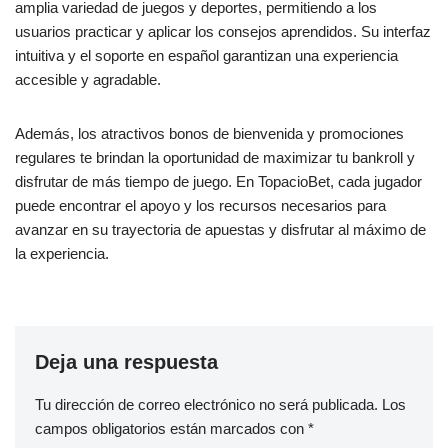
amplia variedad de juegos y deportes, permitiendo a los
usuarios practicar y aplicar los consejos aprendidos. Su interfaz
intuitiva y el soporte en español garantizan una experiencia
accesible y agradable.
Además, los atractivos bonos de bienvenida y promociones
regulares te brindan la oportunidad de maximizar tu bankroll y
disfrutar de más tiempo de juego. En TopacioBet, cada jugador
puede encontrar el apoyo y los recursos necesarios para
avanzar en su trayectoria de apuestas y disfrutar al máximo de
la experiencia.
Deja una respuesta
Tu dirección de correo electrónico no será publicada.
Los
campos obligatorios están marcados con
*