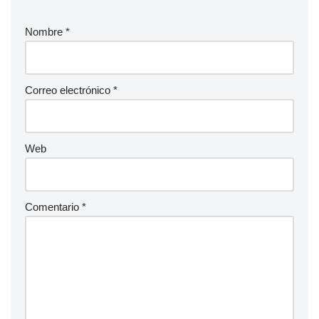
Nombre
*
Correo electrónico
*
Web
Comentario
*