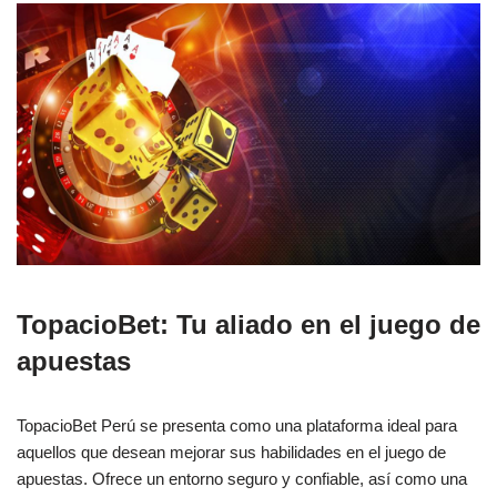
TopacioBet: Tu aliado en el juego de
apuestas
TopacioBet Perú se presenta como una plataforma ideal para
aquellos que desean mejorar sus habilidades en el juego de
apuestas. Ofrece un entorno seguro y confiable, así como una