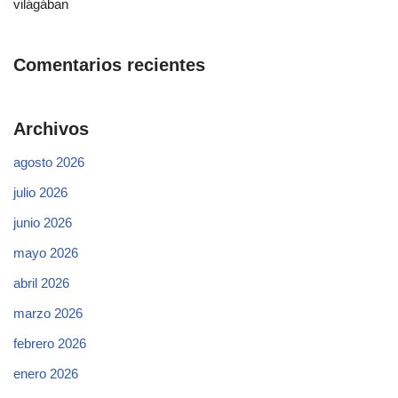
világában
Comentarios recientes
Archivos
agosto 2026
julio 2026
junio 2026
mayo 2026
abril 2026
marzo 2026
febrero 2026
enero 2026