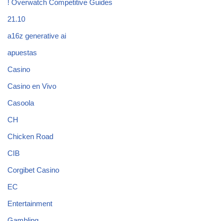
! Overwatch Competitive Guides
21.10
a16z generative ai
apuestas
Casino
Casino en Vivo
Casoola
CH
Chicken Road
CIB
Corgibet Casino
EC
Entertainment
Gambling