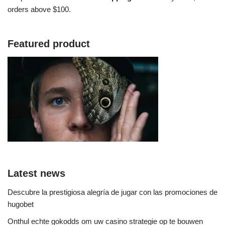
orders above $100.
Featured product
Latest news
Descubre la prestigiosa alegría de jugar con las promociones de
hugobet
Onthul echte gokodds om uw casino strategie op te bouwen