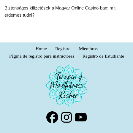
Biztonságos kifizetések a Magyar Online Casino-ban: mit
érdemes tudni?
Home
Registro
Miembros
Página de registro para instructores
Registro de Estudiante