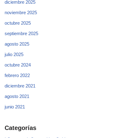
diciembre 2025
noviembre 2025
octubre 2025
septiembre 2025
agosto 2025
julio 2025
octubre 2024
febrero 2022
diciembre 2021
agosto 2021
junio 2021
Categorías