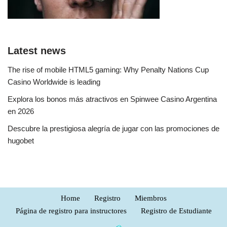
Latest news
The rise of mobile HTML5 gaming: Why Penalty Nations Cup
Casino Worldwide is leading
Explora los bonos más atractivos en Spinwee Casino Argentina
en 2026
Descubre la prestigiosa alegría de jugar con las promociones de
hugobet
Home
Registro
Miembros
Página de registro para instructores
Registro de Estudiante