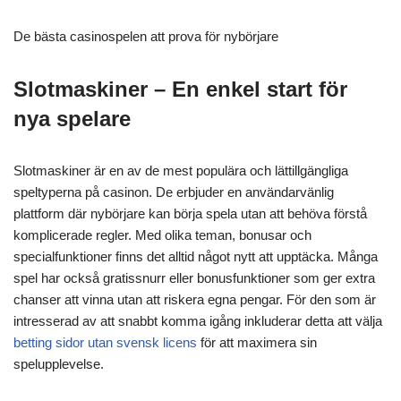
De bästa casinospelen att prova för nybörjare
Slotmaskiner – En enkel start för
nya spelare
Slotmaskiner är en av de mest populära och lättillgängliga
speltyperna på casinon. De erbjuder en användarvänlig
plattform där nybörjare kan börja spela utan att behöva förstå
komplicerade regler. Med olika teman, bonusar och
specialfunktioner finns det alltid något nytt att upptäcka. Många
spel har också gratissnurr eller bonusfunktioner som ger extra
chanser att vinna utan att riskera egna pengar. För den som är
intresserad av att snabbt komma igång inkluderar detta att välja
betting sidor utan svensk licens
för att maximera sin
spelupplevelse.