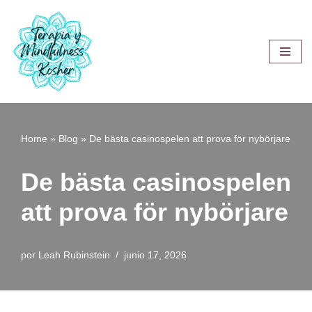
Saltar
al
contenido
Home
»
Blog
»
De bästa casinospelen att prova för nybörjare
De bästa casinospelen
att prova för nybörjare
por
Leah Rubinstein
junio 17, 2026