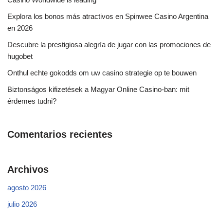
Explora los bonos más atractivos en Spinwee Casino Argentina
en 2026
Descubre la prestigiosa alegría de jugar con las promociones de
hugobet
Onthul echte gokodds om uw casino strategie op te bouwen
Biztonságos kifizetések a Magyar Online Casino-ban: mit
érdemes tudni?
Comentarios recientes
Archivos
agosto 2026
julio 2026