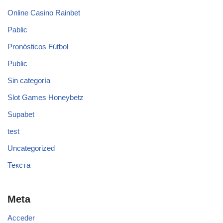
Online Casino Rainbet
Pablic
Pronósticos Fútbol
Public
Sin categoría
Slot Games Honeybetz
Supabet
test
Uncategorized
Текста
Meta
Acceder