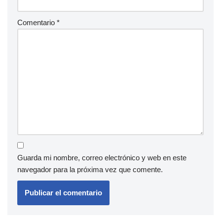
Comentario
*
Guarda mi nombre, correo electrónico y web en este
navegador para la próxima vez que comente.