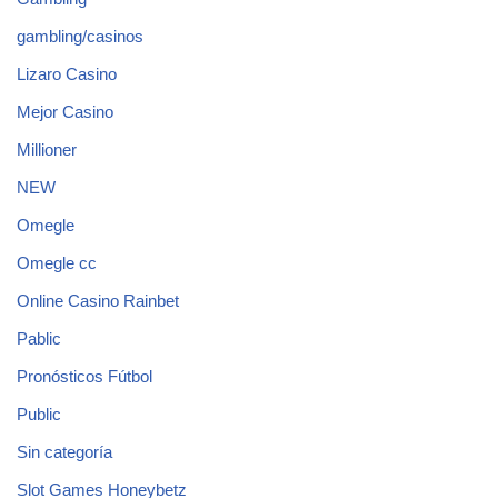
gambling/casinos
Lizaro Casino
Mejor Casino
Millioner
NEW
Omegle
Omegle cc
Online Casino Rainbet
Pablic
Pronósticos Fútbol
Public
Sin categoría
Slot Games Honeybetz