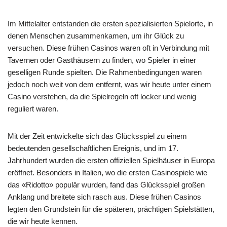
Im Mittelalter entstanden die ersten spezialisierten Spielorte, in
denen Menschen zusammenkamen, um ihr Glück zu
versuchen. Diese frühen Casinos waren oft in Verbindung mit
Tavernen oder Gasthäusern zu finden, wo Spieler in einer
geselligen Runde spielten. Die Rahmenbedingungen waren
jedoch noch weit von dem entfernt, was wir heute unter einem
Casino verstehen, da die Spielregeln oft locker und wenig
reguliert waren.
Mit der Zeit entwickelte sich das Glücksspiel zu einem
bedeutenden gesellschaftlichen Ereignis, und im 17.
Jahrhundert wurden die ersten offiziellen Spielhäuser in Europa
eröffnet. Besonders in Italien, wo die ersten Casinospiele wie
das «Ridotto» populär wurden, fand das Glücksspiel großen
Anklang und breitete sich rasch aus. Diese frühen Casinos
legten den Grundstein für die späteren, prächtigen Spielstätten,
die wir heute kennen.