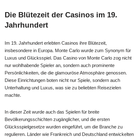
Die Blütezeit der Casinos im 19.
Jahrhundert
Im 19. Jahrhundert erlebten Casinos ihre Blütezeit,
insbesondere in Europa. Monte Carlo wurde zum Synonym für
Luxus und Glücksspiel. Das Casino von Monte Carlo zog nicht
nur wohlhabende Spieler an, sondern auch prominente
Persönlichkeiten, die die glamouröse Atmosphäre genossen.
Diese Einrichtungen boten nicht nur Spiele, sondern auch
Unterhaltung und Luxus, was sie zu beliebten Reisezielen
machte.
In dieser Zeit wurde auch das Spielen für breite
Bevölkerungsschichten zugänglicher, und die ersten
Glücksspielgesetze wurden eingeführt, um die Branche zu
regulieren. Länder wie Frankreich und Deutschland entwickelten