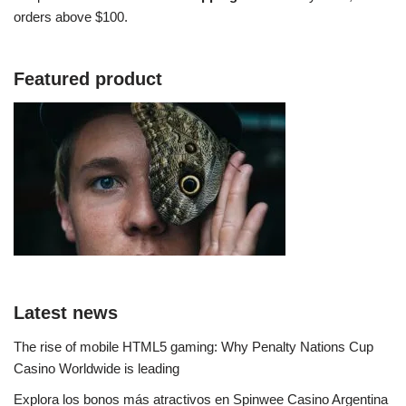
orders above $100.
Featured product
Latest news
The rise of mobile HTML5 gaming: Why Penalty Nations Cup
Casino Worldwide is leading
Explora los bonos más atractivos en Spinwee Casino Argentina