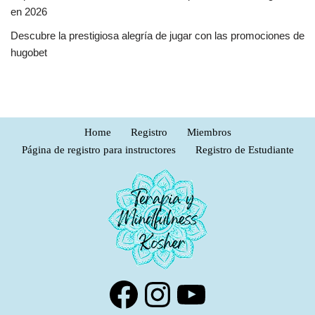
en 2026
Descubre la prestigiosa alegría de jugar con las promociones de
hugobet
Home
Registro
Miembros
Página de registro para instructores
Registro de Estudiante