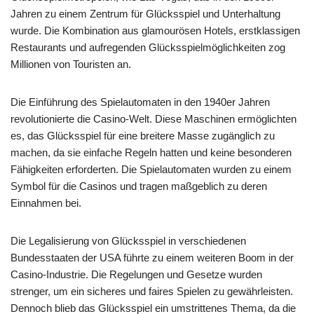
Jahren zu einem Zentrum für Glücksspiel und Unterhaltung
wurde. Die Kombination aus glamourösen Hotels, erstklassigen
Restaurants und aufregenden Glücksspielmöglichkeiten zog
Millionen von Touristen an.
Die Einführung des Spielautomaten in den 1940er Jahren
revolutionierte die Casino-Welt. Diese Maschinen ermöglichten
es, das Glücksspiel für eine breitere Masse zugänglich zu
machen, da sie einfache Regeln hatten und keine besonderen
Fähigkeiten erforderten. Die Spielautomaten wurden zu einem
Symbol für die Casinos und tragen maßgeblich zu deren
Einnahmen bei.
Die Legalisierung von Glücksspiel in verschiedenen
Bundesstaaten der USA führte zu einem weiteren Boom in der
Casino-Industrie. Die Regelungen und Gesetze wurden
strenger, um ein sicheres und faires Spielen zu gewährleisten.
Dennoch blieb das Glücksspiel ein umstrittenes Thema, da die