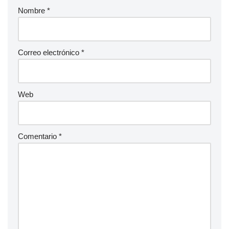
Nombre
*
Correo electrónico
*
Web
Comentario
*