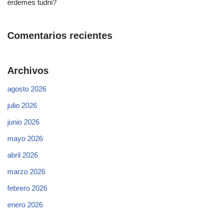
érdemes tudni?
Comentarios recientes
Archivos
agosto 2026
julio 2026
junio 2026
mayo 2026
abril 2026
marzo 2026
febrero 2026
enero 2026