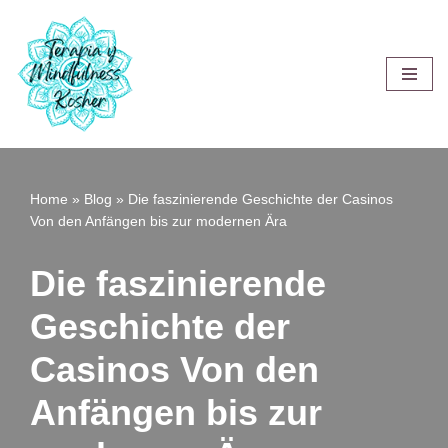
Saltar
al
contenido
Home
»
Blog
»
Die faszinierende Geschichte der Casinos
Von den Anfängen bis zur modernen Ära
Die faszinierende
Geschichte der
Casinos Von den
Anfängen bis zur