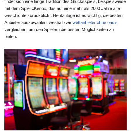
findet sich eine lange Tradition des Glücksspiels, beispielsweise
mit dem Spiel «Keno», das auf eine mehr als 2000 Jahre alte
Geschichte zurückblickt. Heutzutage ist es wichtig, die besten
Anbieter auszuwählen, weshalb wir
wettanbieter ohne oasis
vergleichen, um den Spielern die besten Möglichkeiten zu
bieten.