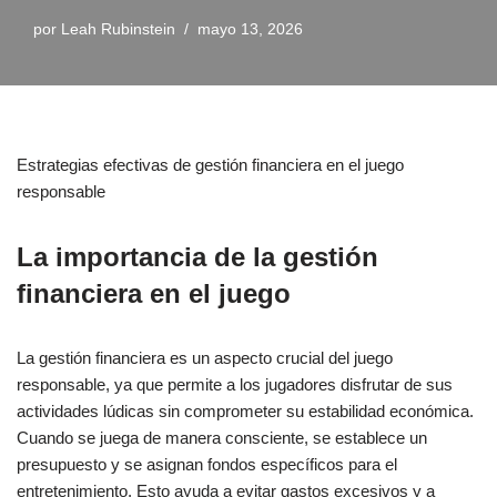
por
Leah Rubinstein
mayo 13, 2026
Estrategias efectivas de gestión financiera en el juego
responsable
La importancia de la gestión
financiera en el juego
La gestión financiera es un aspecto crucial del juego
responsable, ya que permite a los jugadores disfrutar de sus
actividades lúdicas sin comprometer su estabilidad económica.
Cuando se juega de manera consciente, se establece un
presupuesto y se asignan fondos específicos para el
entretenimiento. Esto ayuda a evitar gastos excesivos y a