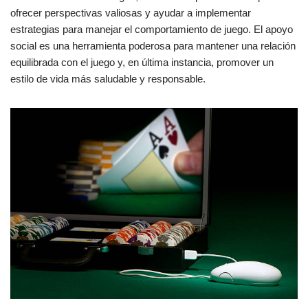
ofrecer perspectivas valiosas y ayudar a implementar
estrategias para manejar el comportamiento de juego. El apoyo
social es una herramienta poderosa para mantener una relación
equilibrada con el juego y, en última instancia, promover un
estilo de vida más saludable y responsable.