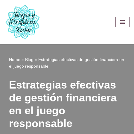
Saltar
al
contenido
Home
»
Blog
»
Estrategias efectivas de gestión financiera en
el juego responsable
Estrategias efectivas
de gestión financiera
en el juego
responsable