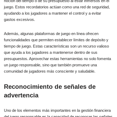
noción del tiempo o de su presupuesto al estar inmersos en el
juego. Estos recordatorios actúan como una red de seguridad,
ayudando a los jugadores a mantener el control y a evitar
gastos excesivos.
Además, algunas plataformas de juego en línea ofrecen
funcionalidades que permiten establecer límites de depósito y
tiempo de juego. Estas características son un recurso valioso
que ayuda a los jugadores a mantenerse dentro de sus
presupuestos. Aprovechar estas herramientas no solo fomenta
un juego responsable, sino que también promueve una
comunidad de jugadores más consciente y saludable.
Reconocimiento de señales de
advertencia
Uno de los elementos más importantes en la gestión financiera
del juego responsable es la capacidad de reconocer las señales