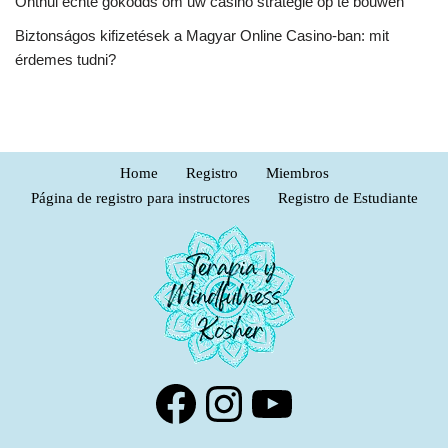
Onthul echte gokodds om uw casino strategie op te bouwen
Biztonságos kifizetések a Magyar Online Casino-ban: mit
érdemes tudni?
Home
Registro
Miembros
Página de registro para instructores
Registro de Estudiante