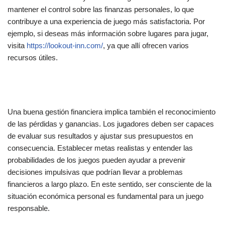
mantener el control sobre las finanzas personales, lo que
contribuye a una experiencia de juego más satisfactoria. Por
ejemplo, si deseas más información sobre lugares para jugar,
visita
https://lookout-inn.com/
, ya que allí ofrecen varios
recursos útiles.
Una buena gestión financiera implica también el reconocimiento
de las pérdidas y ganancias. Los jugadores deben ser capaces
de evaluar sus resultados y ajustar sus presupuestos en
consecuencia. Establecer metas realistas y entender las
probabilidades de los juegos pueden ayudar a prevenir
decisiones impulsivas que podrían llevar a problemas
financieros a largo plazo. En este sentido, ser consciente de la
situación económica personal es fundamental para un juego
responsable.