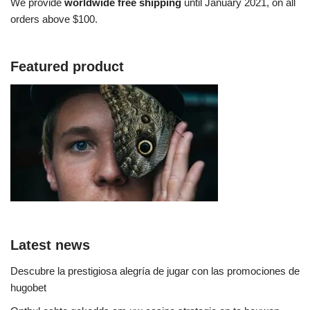
We provide
worldwide free shipping
until January 2021, on all
orders above $100.
Featured product
Latest news
Descubre la prestigiosa alegría de jugar con las promociones de
hugobet