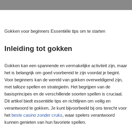
Gokken voor beginners Essentiële tips om te starten
Inleiding tot gokken
Gokken kan een spannende en vermakelijke activiteit zijn, maar
het is belangrijk om goed voorbereid te zijn voordat je begint.
Voor beginners kan de wereld van gokken overweldigend zijn,
met talloze spellen en strategieën. Het begrijpen van de
basisprincipes en de verschillende soorten spellen is cruciaal.
Dit artikel biedt essentiële tips en richtlijnen om veilig en
verantwoord te gokken. Je kunt bijvoorbeeld bij ons terecht voor
het
beste casino zonder cruks
, waar spelers verantwoord
kunnen genieten van hun favoriete spellen.