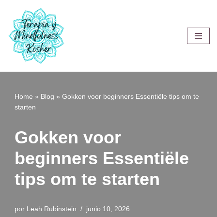
Saltar
al
contenido
Home
»
Blog
»
Gokken voor beginners Essentiële tips om te
starten
Gokken voor
beginners Essentiële
tips om te starten
por
Leah Rubinstein
junio 10, 2026