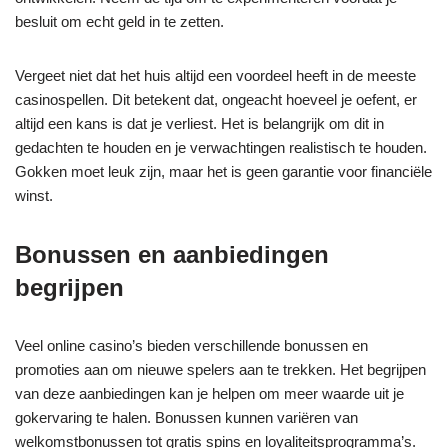
besluit om echt geld in te zetten.
Vergeet niet dat het huis altijd een voordeel heeft in de meeste
casinospellen. Dit betekent dat, ongeacht hoeveel je oefent, er
altijd een kans is dat je verliest. Het is belangrijk om dit in
gedachten te houden en je verwachtingen realistisch te houden.
Gokken moet leuk zijn, maar het is geen garantie voor financiële
winst.
Bonussen en aanbiedingen
begrijpen
Veel online casino’s bieden verschillende bonussen en
promoties aan om nieuwe spelers aan te trekken. Het begrijpen
van deze aanbiedingen kan je helpen om meer waarde uit je
gokervaring te halen. Bonussen kunnen variëren van
welkomstbonussen tot gratis spins en loyaliteitsprogramma’s.