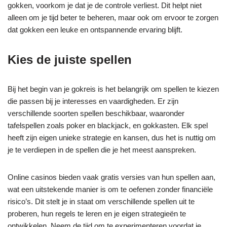
gokken, voorkom je dat je de controle verliest. Dit helpt niet
alleen om je tijd beter te beheren, maar ook om ervoor te zorgen
dat gokken een leuke en ontspannende ervaring blijft.
Kies de juiste spellen
Bij het begin van je gokreis is het belangrijk om spellen te kiezen
die passen bij je interesses en vaardigheden. Er zijn
verschillende soorten spellen beschikbaar, waaronder
tafelspellen zoals poker en blackjack, en gokkasten. Elk spel
heeft zijn eigen unieke strategie en kansen, dus het is nuttig om
je te verdiepen in de spellen die je het meest aanspreken.
Online casinos bieden vaak gratis versies van hun spellen aan,
wat een uitstekende manier is om te oefenen zonder financiële
risico’s. Dit stelt je in staat om verschillende spellen uit te
proberen, hun regels te leren en je eigen strategieën te
ontwikkelen. Neem de tijd om te experimenteren voordat je