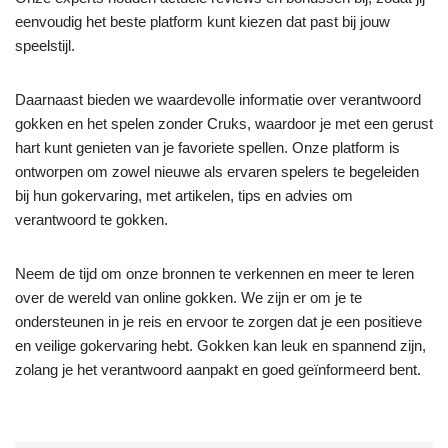
eenvoudig het beste platform kunt kiezen dat past bij jouw
speelstijl.
Daarnaast bieden we waardevolle informatie over verantwoord
gokken en het spelen zonder Cruks, waardoor je met een gerust
hart kunt genieten van je favoriete spellen. Onze platform is
ontworpen om zowel nieuwe als ervaren spelers te begeleiden
bij hun gokervaring, met artikelen, tips en advies om
verantwoord te gokken.
Neem de tijd om onze bronnen te verkennen en meer te leren
over de wereld van online gokken. We zijn er om je te
ondersteunen in je reis en ervoor te zorgen dat je een positieve
en veilige gokervaring hebt. Gokken kan leuk en spannend zijn,
zolang je het verantwoord aanpakt en goed geïnformeerd bent.