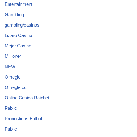
Entertainment
Gambling
gambling/casinos
Lizaro Casino
Mejor Casino
Millioner
NEW
Omegle
Omegle cc
Online Casino Rainbet
Pablic
Pronósticos Fútbol
Public