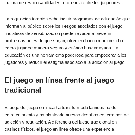
cultura de responsabilidad y conciencia entre los jugadores.
La regulación también debe incluir programas de educación que
informen al público sobre los riesgos asociados con el juego.
Iniciativas de sensibilización pueden ayudar a prevenir
problemas antes de que surjan, ofreciendo información sobre
cómo jugar de manera segura y cuándo buscar ayuda. La
educación es una herramienta poderosa para empoderar a los
jugadores y reducir el estigma asociado a la adicción al juego.
El juego en línea frente al juego
tradicional
El auge del juego en línea ha transformado la industria del
entretenimiento y ha planteado nuevos desafíos en términos de
adicción y regulación. A diferencia del juego tradicional en
casinos físicos, el juego en línea ofrece una experiencia