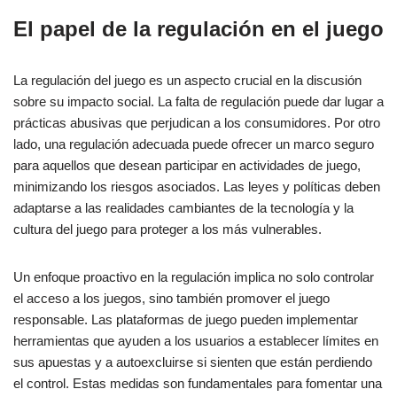
El papel de la regulación en el juego
La regulación del juego es un aspecto crucial en la discusión
sobre su impacto social. La falta de regulación puede dar lugar a
prácticas abusivas que perjudican a los consumidores. Por otro
lado, una regulación adecuada puede ofrecer un marco seguro
para aquellos que desean participar en actividades de juego,
minimizando los riesgos asociados. Las leyes y políticas deben
adaptarse a las realidades cambiantes de la tecnología y la
cultura del juego para proteger a los más vulnerables.
Un enfoque proactivo en la regulación implica no solo controlar
el acceso a los juegos, sino también promover el juego
responsable. Las plataformas de juego pueden implementar
herramientas que ayuden a los usuarios a establecer límites en
sus apuestas y a autoexcluirse si sienten que están perdiendo
el control. Estas medidas son fundamentales para fomentar una