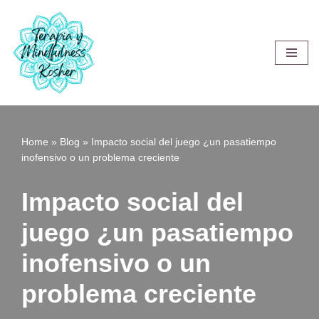
Saltar
al
contenido
Home
»
Blog
»
Impacto social del juego ¿un pasatiempo
inofensivo o un problema creciente
Impacto social del
juego ¿un pasatiempo
inofensivo o un
problema creciente