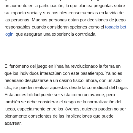
un aumento en la participación, lo que plantea preguntas sobre
su impacto social y sus posibles consecuencias en la vida de
las personas. Muchas personas optan por decisiones de juego
responsables cuando consideran opciones como el
topacio bet
login
, que aseguran una experiencia controlada.
El fenómeno del juego en línea ha revolucionado la forma en
que los individuos interactúan con este pasatiempo. Ya no es
necesario desplazarse a un casino físico; ahora, con un solo
clic, se pueden realizar apuestas desde la comodidad del hogar.
Esta accesibilidad puede ser vista como un avance, pero
también se debe considerar el riesgo de la normalización del
juego, especialmente entre los jóvenes, quienes pueden no ser
plenamente conscientes de las implicaciones que puede
acarrear.