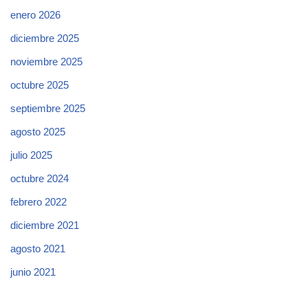
enero 2026
diciembre 2025
noviembre 2025
octubre 2025
septiembre 2025
agosto 2025
julio 2025
octubre 2024
febrero 2022
diciembre 2021
agosto 2021
junio 2021