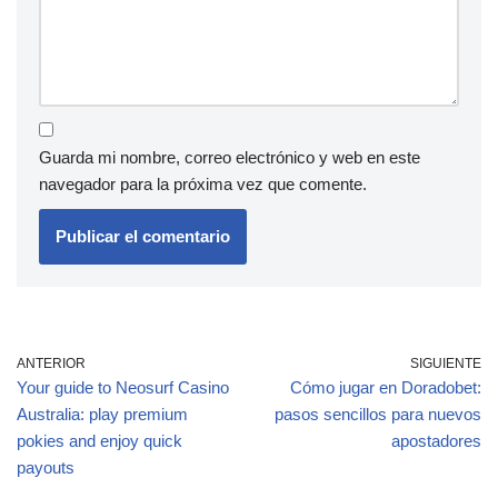
Guarda mi nombre, correo electrónico y web en este
navegador para la próxima vez que comente.
ANTERIOR
SIGUIENTE
Your guide to Neosurf Casino
Cómo jugar en Doradobet:
Australia: play premium
pasos sencillos para nuevos
pokies and enjoy quick
apostadores
payouts