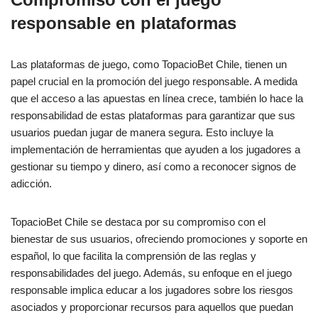
responsable en plataformas
Las plataformas de juego, como TopacioBet Chile, tienen un
papel crucial en la promoción del juego responsable. A medida
que el acceso a las apuestas en línea crece, también lo hace la
responsabilidad de estas plataformas para garantizar que sus
usuarios puedan jugar de manera segura. Esto incluye la
implementación de herramientas que ayuden a los jugadores a
gestionar su tiempo y dinero, así como a reconocer signos de
adicción.
TopacioBet Chile se destaca por su compromiso con el
bienestar de sus usuarios, ofreciendo promociones y soporte en
español, lo que facilita la comprensión de las reglas y
responsabilidades del juego. Además, su enfoque en el juego
responsable implica educar a los jugadores sobre los riesgos
asociados y proporcionar recursos para aquellos que puedan