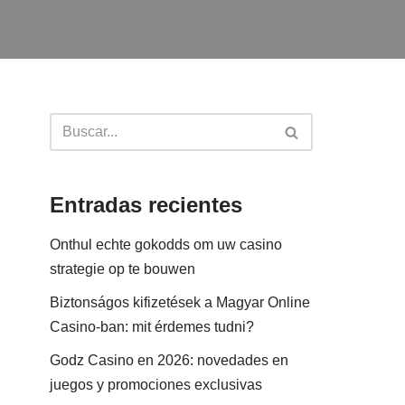
Entradas recientes
Onthul echte gokodds om uw casino
strategie op te bouwen
Biztonságos kifizetések a Magyar Online
Casino-ban: mit érdemes tudni?
Godz Casino en 2026: novedades en
juegos y promociones exclusivas