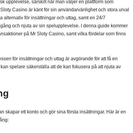
isk upplevelse, särskilt när man väljer en plattform som
r Sloty Casino är känt för sin användarvänlighet och stora urval
 alternativ för insättningar och uttag, samt en 24/7
 igång och njuta av sin spelupplevelse. I denna guide kommer
ransaktioner på Mr Sloty Casino, samt vilka fördelar som finns
ssen för insättningar och uttag är avgörande för att få en
kan spelare säkerställa att de kan fokusera på att njuta av
ng
man skapar ett konto och gör sina första insättningar. Här är en
gång: