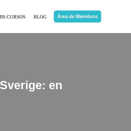
Área de Miembros
MIS CURSOS
BLOG
 Sverige: en