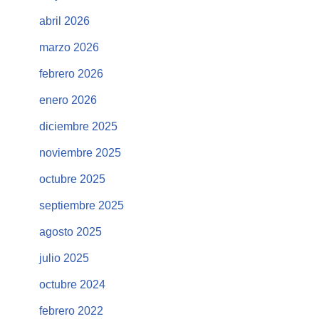
abril 2026
marzo 2026
febrero 2026
enero 2026
diciembre 2025
noviembre 2025
octubre 2025
septiembre 2025
agosto 2025
julio 2025
octubre 2024
febrero 2022