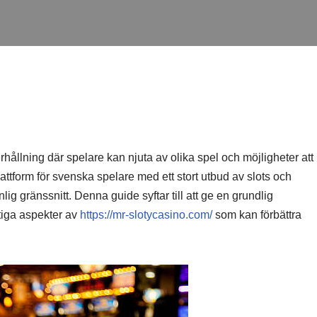
rhållning där spelare kan njuta av olika spel och möjligheter att
ttform för svenska spelare med ett stort utbud av slots och
g gränssnitt. Denna guide syftar till att ge en grundlig
ktiga aspekter av
https://mr-slotycasino.com/
som kan förbättra