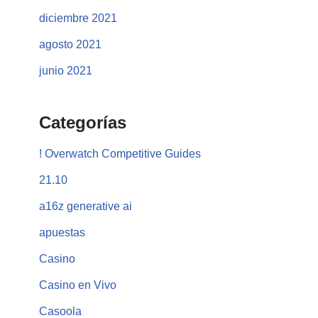
diciembre 2021
agosto 2021
junio 2021
Categorías
! Overwatch Competitive Guides
21.10
a16z generative ai
apuestas
Casino
Casino en Vivo
Casoola