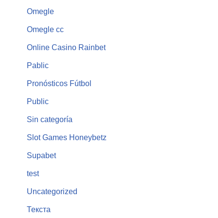
Omegle
Omegle cc
Online Casino Rainbet
Pablic
Pronósticos Fútbol
Public
Sin categoría
Slot Games Honeybetz
Supabet
test
Uncategorized
Текста