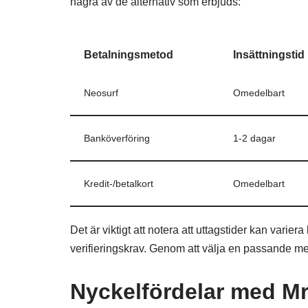
några av de alternativ som erbjuds:
Betalningsmetod
Insättningstid
Neosurf
Omedelbart
Banköverföring
1-2 dagar
Kredit-/betalkort
Omedelbart
Det är viktigt att notera att uttagstider kan var
verifieringskrav. Genom att välja en passande m
Nyckelfördelar med Mr