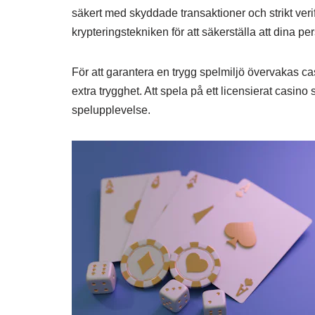
säkert med skyddade transaktioner och strikt ver
krypteringstekniken för att säkerställa att dina p
För att garantera en trygg spelmiljö övervakas ca
extra trygghet. Att spela på ett licensierat casino
spelupplevelse.