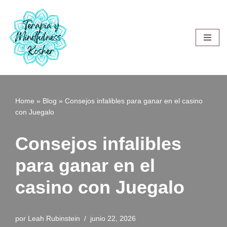
Saltar
al
contenido
Home
»
Blog
»
Consejos infalibles para ganar en el casino
con Juegalo
Consejos infalibles
para ganar en el
casino con Juegalo
por
Leah Rubinstein
junio 22, 2026