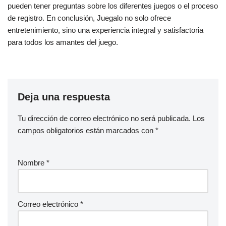
pueden tener preguntas sobre los diferentes juegos o el proceso
de registro. En conclusión, Juegalo no solo ofrece
entretenimiento, sino una experiencia integral y satisfactoria
para todos los amantes del juego.
Deja una respuesta
Tu dirección de correo electrónico no será publicada.
Los
campos obligatorios están marcados con
*
Nombre
*
Correo electrónico
*