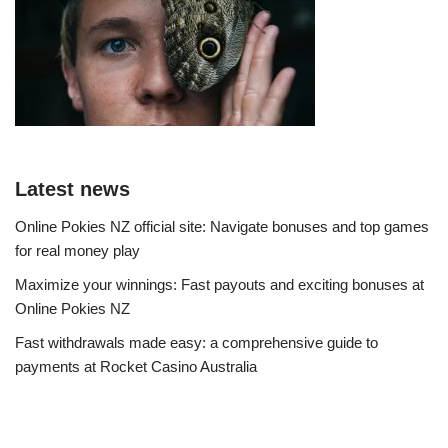
Latest news
Online Pokies NZ official site: Navigate bonuses and top games
for real money play
Maximize your winnings: Fast payouts and exciting bonuses at
Online Pokies NZ
Fast withdrawals made easy: a comprehensive guide to
payments at Rocket Casino Australia