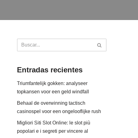
Entradas recientes
Triumfantelijk gokken: analyseer
topkansen voor een geld windfall
Behaal de overwinning tactisch
casinospel voor een ongelooflijke rush
Migliori Siti Slot Online: le slot più
popolari e i segreti per vincere al