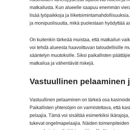
matkailusta. Kun alueelle saapuu enemmän vieraili
lisää työpaikkoja ja liiketoimintamahdollisuuksia
ja monipuolisuutta, mikä puolestaan hyödyttää as
On kuitenkin tärkeää muistaa, että matkailun vaiku
voi tehdä alueesta haavoittuvan taloudellisille m
sääntelyn muutoksille. Siksi paikallisten päättäji
matkailua ja vähentävät riskejä.
Vastuullinen pelaaminen j
Vastuullinen pelaaminen on tärkeä osa kasinoiden 
Paikallisten yhteisöjen on varmistettava, että kas
pelaajia. Tämä voi sisältää esimerkiksi ikärajoja,
tukevat ongelmapelaajia. Näiden toimenpiteiden