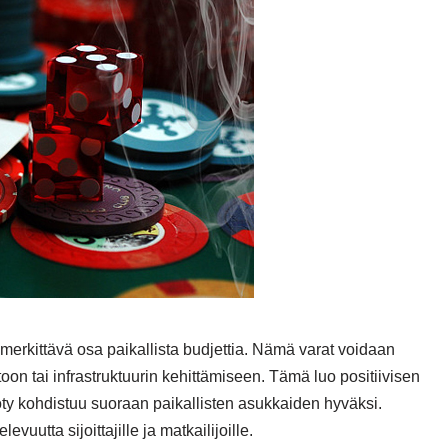
a merkittävä osa paikallista budjettia. Nämä varat voidaan
on tai infrastruktuurin kehittämiseen. Tämä luo positiivisen
yöty kohdistuu suoraan paikallisten asukkaiden hyväksi.
vuutta sijoittajille ja matkailijoille.