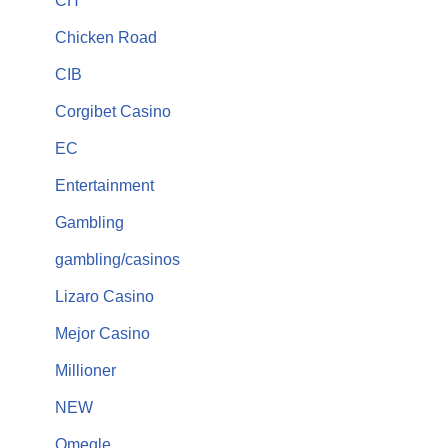
CH
Chicken Road
CIB
Corgibet Casino
EC
Entertainment
Gambling
gambling/casinos
Lizaro Casino
Mejor Casino
Millioner
NEW
Omegle