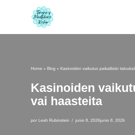
Saltar
al
contenido
Home
»
Blog
»
Kasinoiden vaikutus paikallisiin talouks
Kasinoiden vaikutu
vai haasteita
por
Leah Rubinstein
junio 8, 2026
junio 8, 2026