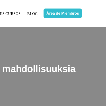
Área de Miembros
MIS CURSOS
BLOG
n mahdollisuuksia