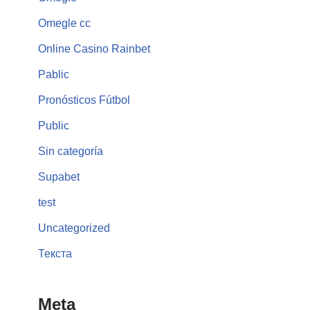
Omegle cc
Online Casino Rainbet
Pablic
Pronósticos Fútbol
Public
Sin categoría
Supabet
test
Uncategorized
Текста
Meta