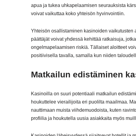
apua ja tukea uhkapelaamisen seurauksista kärsivil
voivat vaikuttaa koko yhteisön hyvinvointiin.
Yhteisön osallistaminen kasinoiden vaikutusten ar
päättäjät voivat yhdessä kehittää ratkaisuja, jotk
ongelmapelaamisen riskiä. Tällaiset aloitteet voi
positiivisella tavalla, samalla kun niiden taloude
Matkailun edistäminen ka
Kasinoilla on suuri potentiaali matkailun edistäm
houkuttelee vierailijoita eri puolilta maailmaa. M
nauttimaan muista viihdemuodoista, kuten ravinto
profiilia ja houkutella uusia asiakkaita myös muille 
Kasinoiden läheisyydessä sijaitsevat hotellit ja