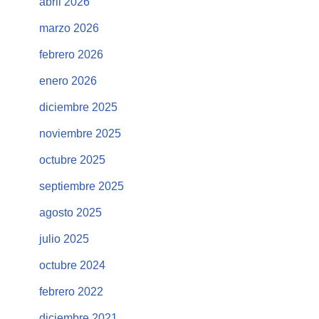
abril 2026
marzo 2026
febrero 2026
enero 2026
diciembre 2025
noviembre 2025
octubre 2025
septiembre 2025
agosto 2025
julio 2025
octubre 2024
febrero 2022
diciembre 2021