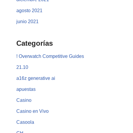
agosto 2021
junio 2021
Categorías
! Overwatch Competitive Guides
21.10
a16z generative ai
apuestas
Casino
Casino en Vivo
Casoola