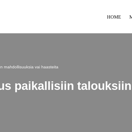
HOME
iin mahdollisuuksia vai haasteita
s paikallisiin talouksii