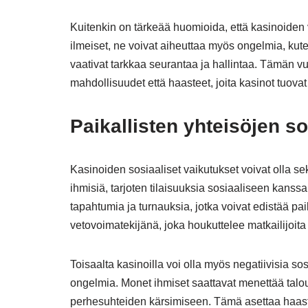
Kuitenkin on tärkeää huomioida, että kasinoiden v
ilmeiset, ne voivat aiheuttaa myös ongelmia, kuten
vaativat tarkkaa seurantaa ja hallintaa. Tämän vu
mahdollisuudet että haasteet, joita kasinot tuov
Paikallisten yhteisöjen so
Kasinoiden sosiaaliset vaikutukset voivat olla sek
ihmisiä, tarjoten tilaisuuksia sosiaaliseen kanss
tapahtumia ja turnauksia, jotka voivat edistää paik
vetovoimatekijänä, joka houkuttelee matkailijoita 
Toisaalta kasinoilla voi olla myös negatiivisia s
ongelmia. Monet ihmiset saattavat menettää talou
perhesuhteiden kärsimiseen. Tämä asettaa haasteit