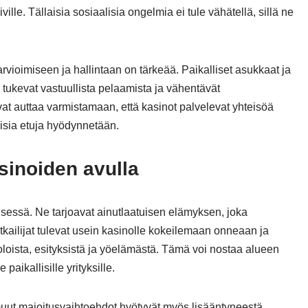
le. Tällaisia sosiaalisia ongelmia ei tule vähätellä, sillä ne
vioimiseen ja hallintaan on tärkeää. Paikalliset asukkaat ja
a tukevat vastuullista pelaamista ja vähentävät
vat auttaa varmistamaan, että kasinot palvelevat yhteisöä
llisia etuja hyödynnetään.
sinoiden avulla
isessä. Ne tarjoavat ainutlaatuisen elämyksen, joka
atkailijat tulevat usein kasinolle kokeilemaan onneaan ja
loista, esityksistä ja yöelämästä. Tämä voi nostaa alueen
paikallisille yrityksille.
 muut majoitusvaihtoehdot hyötyvät myös lisääntyneestä