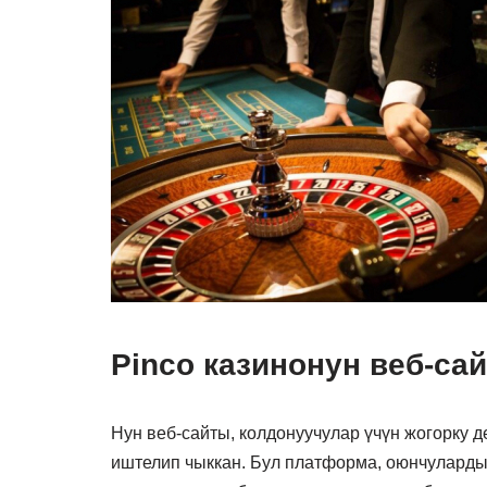
Pinco казинонун веб-са
Нун веб-сайты, колдонуучулар үчүн жогорку д
иштелип чыккан. Бул платформа, оюнчуларды