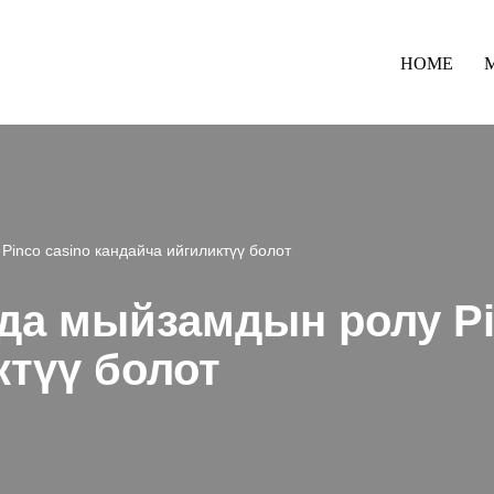
HOME
inco casino кандайча ийгиликтүү болот
да мыйзамдын ролу Pi
ктүү болот