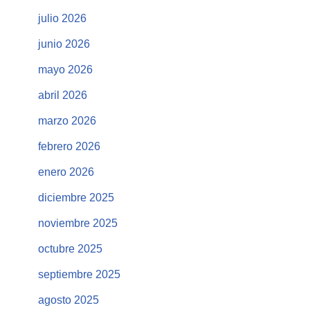
julio 2026
junio 2026
mayo 2026
abril 2026
marzo 2026
febrero 2026
enero 2026
diciembre 2025
noviembre 2025
octubre 2025
septiembre 2025
agosto 2025