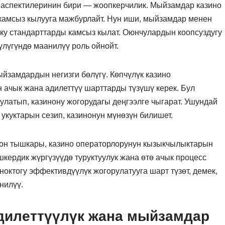
 аспектилеринин бири — жоопкерчилик. Мыйзамдар казино
камсыз кылууга мажбурлайт. Нун иши, мыйзамдар менен
ку стандарттарды камсыз кылат. Оюнчулардын коопсуздугу
лүгүндө маанилүү роль ойнойт.
йзамдардын негизги бөлүгү. Көпчүлүк казино
 ачык жана адилеттүү шарттарды түзүшү керек. Бул
латып, казинону жогорудагы деңгээлге чыгарат. Ушундай
 укуктарын сезип, казинонун мүнөзүн билишет.
он тышкары, казино операторлорунун кызыкчылыктарын
шкердик жүргүзүүдө туруктуулук жана өтө ачык процесс
октогу эффективдүүлүк жогорулатууга шарт түзөт, демек,
нилүү.
дилеттүүлүк жана мыйзамдар