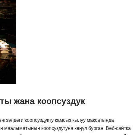
йты жана коопсуздук
еңгээлдеги коопсуздукту камсыз кылуу максатында
н маалыматынын коопсуздугуна көңүл бурган. Веб-сайтка