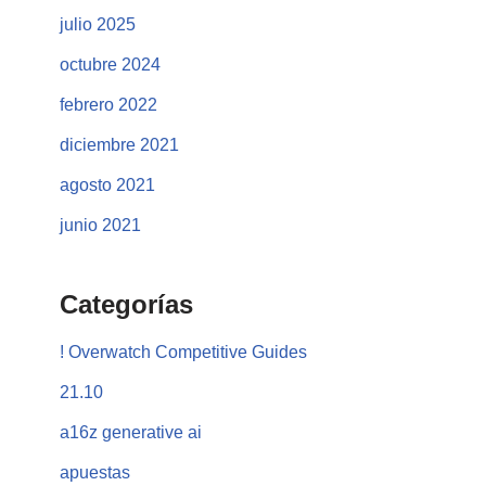
julio 2025
octubre 2024
febrero 2022
diciembre 2021
agosto 2021
junio 2021
Categorías
! Overwatch Competitive Guides
21.10
a16z generative ai
apuestas