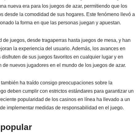
e una nueva era para los juegos de azar, permitiendo que los
tos desde la comodidad de sus hogares. Este fenómeno llevó a
cionado la forma en que las personas juegan y apuestan.
d de juegos, desde tragaperras hasta juegos de mesa, y han
ejoran la experiencia del usuario. Además, los avances en
disfruten de sus juegos favoritos en cualquier lugar y en
ón de nuevos jugadores en el mundo de los juegos de azar.
l también ha traído consigo preocupaciones sobre la
ego deben cumplir con estrictos estándares para garantizar un
eciente popularidad de los casinos en línea ha llevado a un
d de implementar medidas de responsabilidad en el juego.
 popular