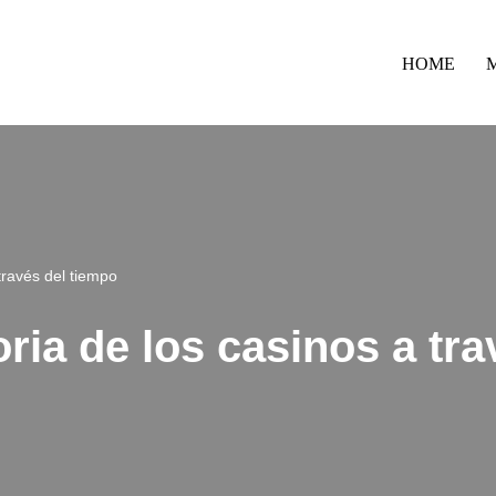
HOME
 través del tiempo
oria de los casinos a tr