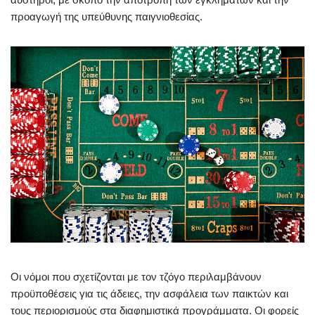
προαγωγή της υπεύθυνης παιγνιοθεσίας.
Οι νόμοι που σχετίζονται με τον τζόγο περιλαμβάνουν
προϋποθέσεις για τις άδειες, την ασφάλεια των παικτών και
τους περιορισμούς στα διαφημιστικά προγράμματα. Οι φορείς