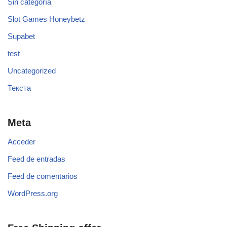
Sin categoría
Slot Games Honeybetz
Supabet
test
Uncategorized
Текста
Meta
Acceder
Feed de entradas
Feed de comentarios
WordPress.org