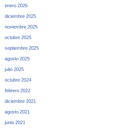
enero 2026
diciembre 2025
noviembre 2025
octubre 2025
septiembre 2025
agosto 2025
julio 2025
octubre 2024
febrero 2022
diciembre 2021
agosto 2021
junio 2021