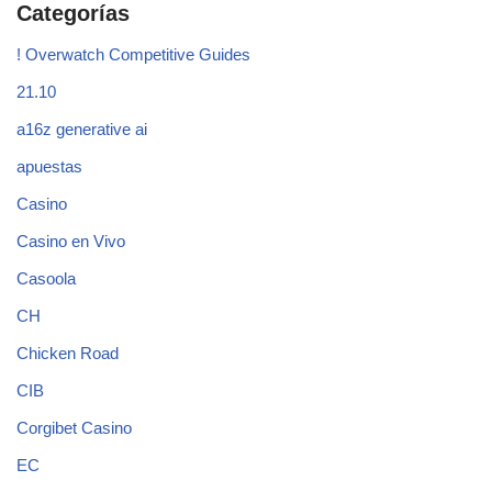
Categorías
! Overwatch Competitive Guides
21.10
a16z generative ai
apuestas
Casino
Casino en Vivo
Casoola
CH
Chicken Road
CIB
Corgibet Casino
EC