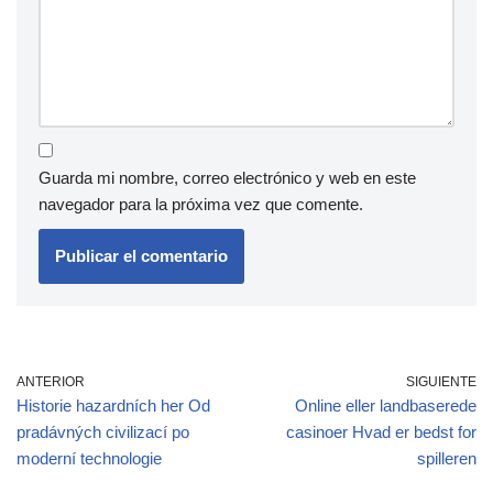
Guarda mi nombre, correo electrónico y web en este
navegador para la próxima vez que comente.
ANTERIOR
SIGUIENTE
Historie hazardních her Od
Online eller landbaserede
pradávných civilizací po
casinoer Hvad er bedst for
moderní technologie
spilleren