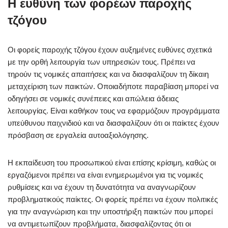
Η ευθύνη των φορέων παροχής
τζόγου
Οι φορείς παροχής τζόγου έχουν αυξημένες ευθύνες σχετικά
με την ορθή λειτουργία των υπηρεσιών τους. Πρέπει να
τηρούν τις νομικές απαιτήσεις και να διασφαλίζουν τη δίκαιη
μεταχείριση των παικτών. Οποιαδήποτε παραβίαση μπορεί να
οδηγήσει σε νομικές συνέπειες και απώλεια άδειας
λειτουργίας. Είναι καθήκον τους να εφαρμόζουν προγράμματα
υπεύθυνου παιχνιδιού και να διασφαλίζουν ότι οι παίκτες έχουν
πρόσβαση σε εργαλεία αυτοαξιολόγησης.
Η εκπαίδευση του προσωπικού είναι επίσης κρίσιμη, καθώς οι
εργαζόμενοι πρέπει να είναι ενημερωμένοι για τις νομικές
ρυθμίσεις και να έχουν τη δυνατότητα να αναγνωρίζουν
προβληματικούς παίκτες. Οι φορείς πρέπει να έχουν πολιτικές
για την αναγνώριση και την υποστήριξη παικτών που μπορεί
να αντιμετωπίζουν προβλήματα, διασφαλίζοντας ότι οι