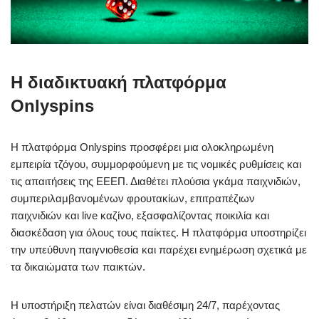
Η διαδικτυακή πλατφόρμα
Onlyspins
Η πλατφόρμα Onlyspins προσφέρει μια ολοκληρωμένη
εμπειρία τζόγου, συμμορφούμενη με τις νομικές ρυθμίσεις και
τις απαιτήσεις της ΕΕΕΠ. Διαθέτει πλούσια γκάμα παιχνιδιών,
συμπεριλαμβανομένων φρουτακίων, επιτραπέζιων
παιχνιδιών και live καζίνο, εξασφαλίζοντας ποικιλία και
διασκέδαση για όλους τους παίκτες. Η πλατφόρμα υποστηρίζει
την υπεύθυνη παιγνιοθεσία και παρέχει ενημέρωση σχετικά με
τα δικαιώματα των παικτών.
Η υποστήριξη πελατών είναι διαθέσιμη 24/7, παρέχοντας