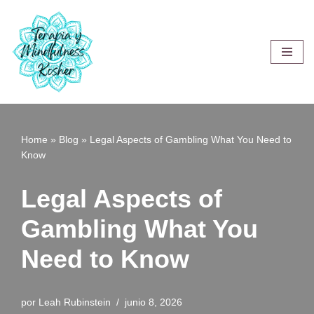
Saltar
al
contenido
Home
»
Blog
»
Legal Aspects of Gambling What You Need to
Know
Legal Aspects of
Gambling What You
Need to Know
por
Leah Rubinstein
junio 8, 2026