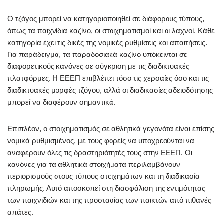
Ο τζόγος μπορεί να κατηγοριοποιηθεί σε διάφορους τύπους,
όπως τα παιχνίδια καζίνο, οι στοιχηματισμοί και οι λαχνοί. Κάθε
κατηγορία έχει τις δικές της νομικές ρυθμίσεις και απαιτήσεις.
Για παράδειγμα, τα παραδοσιακά καζίνο υπόκεινται σε
διαφορετικούς κανόνες σε σύγκριση με τις διαδικτυακές
πλατφόρμες. Η ΕΕΕΠ επιβλέπει τόσο τις χερσαίες όσο και τις
διαδικτυακές μορφές τζόγου, αλλά οι διαδικασίες αδειοδότησης
μπορεί να διαφέρουν σημαντικά.
Επιπλέον, ο στοιχηματισμός σε αθλητικά γεγονότα είναι επίσης
νομικά ρυθμισμένος, με τους φορείς να υποχρεούνται να
αναφέρουν όλες τις δραστηριότητές τους στην ΕΕΕΠ. Οι
κανόνες για τα αθλητικά στοιχήματα περιλαμβάνουν
περιορισμούς στους τύπους στοιχημάτων και τη διαδικασία
πληρωμής. Αυτό αποσκοπεί στη διασφάλιση της εντιμότητας
των παιχνιδιών και της προστασίας των παικτών από πιθανές
απάτες.