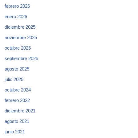
febrero 2026
enero 2026
diciembre 2025
noviembre 2025
octubre 2025
septiembre 2025
agosto 2025
julio 2025
octubre 2024
febrero 2022
diciembre 2021
agosto 2021
junio 2021