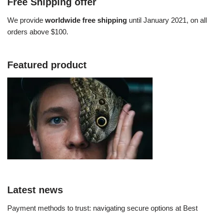
Free Shipping offer
We provide
worldwide free shipping
until January 2021, on all
orders above $100.
Featured product
Latest news
Payment methods to trust: navigating secure options at Best