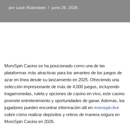
por
Leah Rubinstein
junio 26, 2026
MoroSpin Casino se ha posicionado como una de las
plataformas más atractivas para los amantes de los juegos de
azar en línea desde su lanzamiento en 2025. Ofreciendo una
selección impresionante de más de 4,000 juegos, incluyendo
tragamonedas, ruleta y opciones de casino en vivo, este casino
promete entretenimiento y oportunidades de ganar. Además, los
jugadores pueden encontrar información útil en
morospin.live
sobre cómo realizar depósitos y retiros de manera segura en
MoroSpin Casino en 2026.