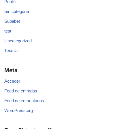
Public
Sin categoría
Supabet
test
Uncategorized
Текста
Meta
Acceder
Feed de entradas
Feed de comentarios
WordPress.org