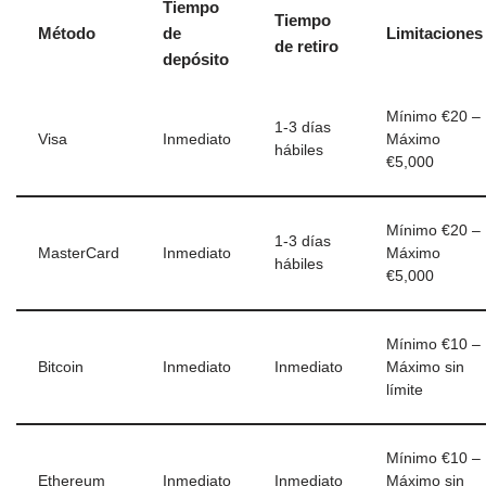
Tiempo
Tiempo
Método
de
Limitaciones
de retiro
depósito
Mínimo €20 –
1-3 días
Visa
Inmediato
Máximo
hábiles
€5,000
Mínimo €20 –
1-3 días
MasterCard
Inmediato
Máximo
hábiles
€5,000
Mínimo €10 –
Bitcoin
Inmediato
Inmediato
Máximo sin
límite
Mínimo €10 –
Ethereum
Inmediato
Inmediato
Máximo sin