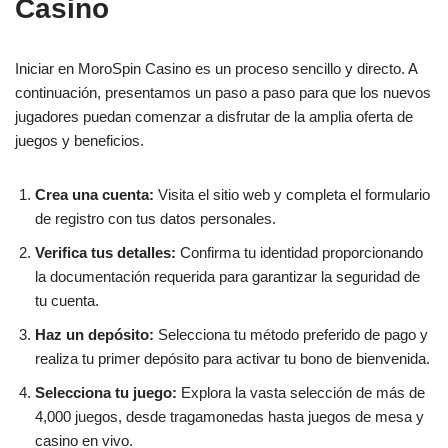
Casino
Iniciar en MoroSpin Casino es un proceso sencillo y directo. A
continuación, presentamos un paso a paso para que los nuevos
jugadores puedan comenzar a disfrutar de la amplia oferta de
juegos y beneficios.
Crea una cuenta:
Visita el sitio web y completa el formulario
de registro con tus datos personales.
Verifica tus detalles:
Confirma tu identidad proporcionando
la documentación requerida para garantizar la seguridad de
tu cuenta.
Haz un depósito:
Selecciona tu método preferido de pago y
realiza tu primer depósito para activar tu bono de bienvenida.
Selecciona tu juego:
Explora la vasta selección de más de
4,000 juegos, desde tragamonedas hasta juegos de mesa y
casino en vivo.