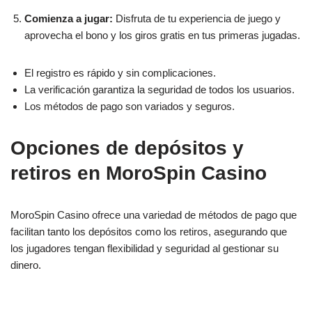
Comienza a jugar:
Disfruta de tu experiencia de juego y
aprovecha el bono y los giros gratis en tus primeras jugadas.
El registro es rápido y sin complicaciones.
La verificación garantiza la seguridad de todos los usuarios.
Los métodos de pago son variados y seguros.
Opciones de depósitos y
retiros en MoroSpin Casino
MoroSpin Casino ofrece una variedad de métodos de pago que
facilitan tanto los depósitos como los retiros, asegurando que
los jugadores tengan flexibilidad y seguridad al gestionar su
dinero.