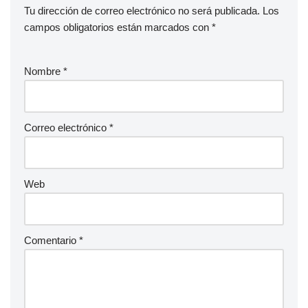
Tu dirección de correo electrónico no será publicada.
Los
campos obligatorios están marcados con
*
Nombre
*
Correo electrónico
*
Web
Comentario
*