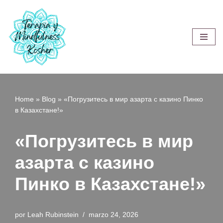
Saltar
al
contenido
Home
»
Blog
»
«Погрузитесь в мир азарта с казино Пинко
в Казахстане!»
«Погрузитесь в мир
азарта с казино
Пинко в Казахстане!»
por
Leah Rubinstein
marzo 24, 2026