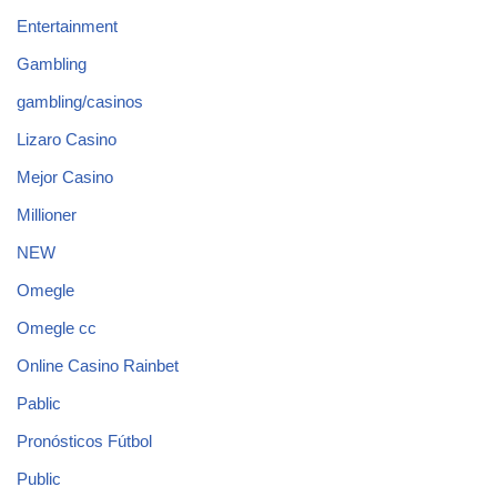
Entertainment
Gambling
gambling/casinos
Lizaro Casino
Mejor Casino
Millioner
NEW
Omegle
Omegle cc
Online Casino Rainbet
Pablic
Pronósticos Fútbol
Public