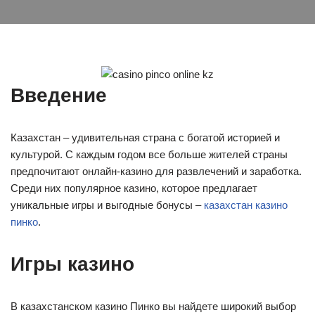
Введение
Казахстан – удивительная страна с богатой историей и
культурой. С каждым годом все больше жителей страны
предпочитают онлайн-казино для развлечений и заработка.
Среди них популярное казино, которое предлагает
уникальные игры и выгодные бонусы –
казахстан казино
пинко
.
Игры казино
В казахстанском казино Пинко вы найдете широкий выбор