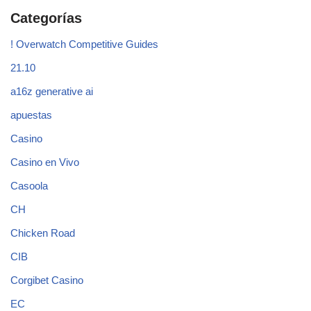
Categorías
! Overwatch Competitive Guides
21.10
a16z generative ai
apuestas
Casino
Casino en Vivo
Casoola
CH
Chicken Road
CIB
Corgibet Casino
EC