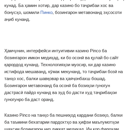
кунад. Ба ҳамин хотир, дар казино бо таҷрибаи хос ва
бонусҳо, шомили
Пинко
, бозингарон метавонанд эҳсосоти
аҷиб кунанд.
Ҳамчунин, интерфейси интуитивии казино Pinco ба
бозингарон имкон медиҳад, ки бо осонӣ ва қулай бо сайт
қарордод кунанд. Технологияҳои муосир, ки дар казино
истифода мешаванд, кӯмак мекунанд, то таҷрибаи бозӣ на
танҳо хос, балки шавқовар ва ҳаяҷонбахш бошад.
Бозингарон метавонанд ба осонӣ ба бозиҳои гуногун
дастрасӣ пайдо кунанд ва зуд бо дасти худ таҷрибаҳои
гуногунро ба даст оранд.
Казино Pinco на танҳо ба пешниҳод кардани бозиҳо, балки
ба таъмини бехатарии пардохтҳо ва ҳифзи маълумотҳои
шахсии бозингарон низ диққат медиҳад. Ин кор фароҳам