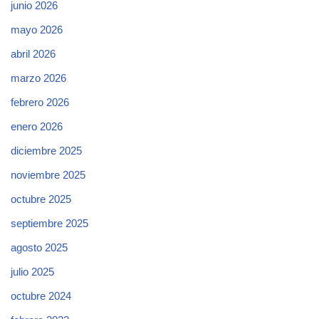
junio 2026
mayo 2026
abril 2026
marzo 2026
febrero 2026
enero 2026
diciembre 2025
noviembre 2025
octubre 2025
septiembre 2025
agosto 2025
julio 2025
octubre 2024