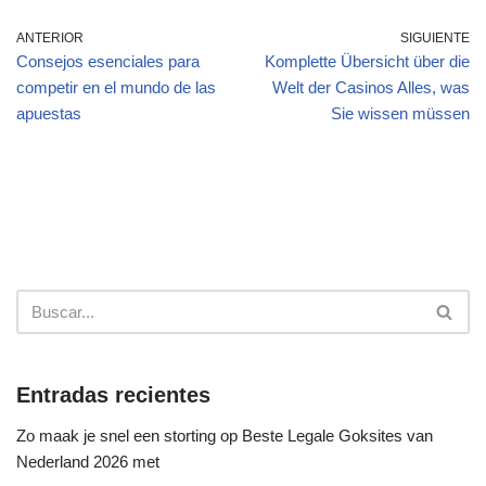
ANTERIOR
SIGUIENTE
Consejos esenciales para
Komplette Übersicht über die
competir en el mundo de las
Welt der Casinos Alles, was
apuestas
Sie wissen müssen
Entradas recientes
Zo maak je snel een storting op Beste Legale Goksites van
Nederland 2026 met