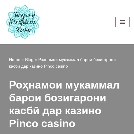
Saltar
al
contenido
Home
»
Blog
»
Роҳнамои мукаммал барои бозигарони
касбӣ дар казино Pinco casino
Роҳнамои мукаммал
барои бозигарони
касбӣ дар казино
Pinco casino