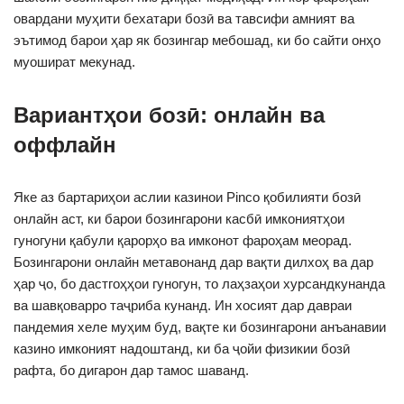
овардани муҳити бехатари бозӣ ва тавсифи амният ва
эътимод барои ҳар як бозингар мебошад, ки бо сайти онҳо
муошират мекунад.
Вариантҳои бозӣ: онлайн ва
оффлайн
Яке аз бартариҳои аслии казинои Pinco қобилияти бозӣ
онлайн аст, ки барои бозингарони касбӣ имкониятҳои
гуногуни қабули қарорҳо ва имконот фароҳам меорад.
Бозингарони онлайн метавонанд дар вақти дилхоҳ ва дар
ҳар ҷо, бо дастгоҳҳои гуногун, то лаҳзаҳои хурсандкунанда
ва шавқоварро таҷриба кунанд. Ин хосият дар давраи
пандемия хеле муҳим буд, вақте ки бозингарони анъанавии
казино имконият надоштанд, ки ба ҷойи физикии бозӣ
рафта, бо дигарон дар тамос шаванд.