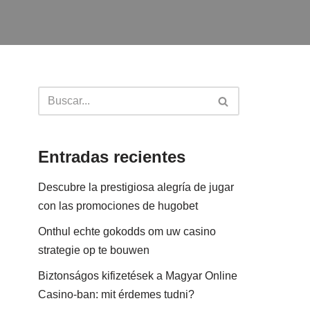
Entradas recientes
Descubre la prestigiosa alegría de jugar
con las promociones de hugobet
Onthul echte gokodds om uw casino
strategie op te bouwen
Biztonságos kifizetések a Magyar Online
Casino-ban: mit érdemes tudni?