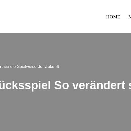
HOME
t sie die Spielweise der Zukunft
ücksspiel So verändert s