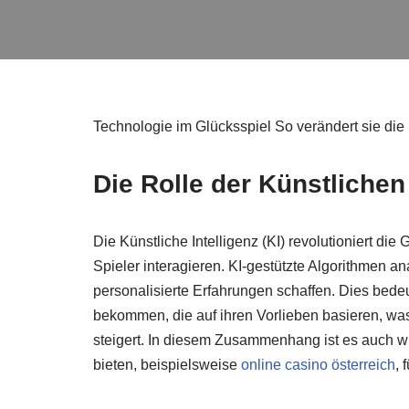
Technologie im Glücksspiel So verändert sie die
Die Rolle der Künstlichen
Die Künstliche Intelligenz (KI) revolutioniert di
Spieler interagieren. KI-gestützte Algorithmen 
personalisierte Erfahrungen schaffen. Dies bede
bekommen, die auf ihren Vorlieben basieren, wa
steigert. In diesem Zusammenhang ist es auch wic
bieten, beispielsweise
online casino österreich
, 