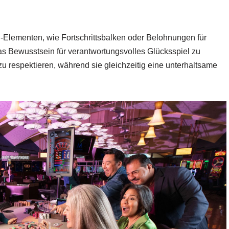
on-Elementen, wie Fortschrittsbalken oder Belohnungen für
as Bewusstsein für verantwortungsvolles Glücksspiel zu
zu respektieren, während sie gleichzeitig eine unterhaltsame