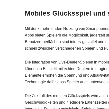
Mobiles Glücksspiel und 
Mit der zunehmenden Nutzung von Smartphones ha
Apps bieten Spielern die Möglichkeit, jederzeit u
Benutzeroberflächen sind intuitiv gestaltet und 
schnell zwischen verschiedenen Spielen und Fu
Die Integration von Live-Dealer-Spielen in mobile
können in Echtzeit mit echten Dealern interagier
Elemente erhöhen die Spannung und Attraktivität
Technologie dafür, dass Spieler auch unterwegs 
Die Zukunft des mobilen Glücksspiels wird auch
Geschwindigkeiten und niedrigere Latenzzeiten 
interaktive Spiele zu entwickeln. Spieler können 