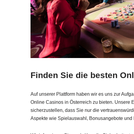
Finden Sie die besten Onl
Auf unserer Plattform haben wir es uns zur Auf
Online Casinos in Österreich zu bieten. Unsere 
sicherzustellen, dass Sie nur die vertrauenswürd
Aspekte wie Spielauswahl, Bonusangebote und 