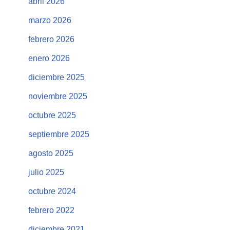
abril 2026
marzo 2026
febrero 2026
enero 2026
diciembre 2025
noviembre 2025
octubre 2025
septiembre 2025
agosto 2025
julio 2025
octubre 2024
febrero 2022
diciembre 2021