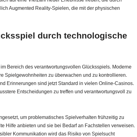
lich Augmented Reality-Spielen, die mit der physischen
cksspiel durch technologische
e im Bereich des verantwortungsvollen Glücksspiels. Moderne
ihre Spielgewohnheiten zu überwachen und zu kontrollieren.
und Erinnerungen sind jetzt Standard in vielen Online-Casinos.
wusstere Entscheidungen zu treffen und verantwortungsvoll zu
ingesetzt, um problematisches Spielverhalten frühzeitig zu
lte Hilfe anbieten und sie bei Bedarf an Fachstellen verweisen.
ibler Kommunikation wird das Risiko von Spielsucht