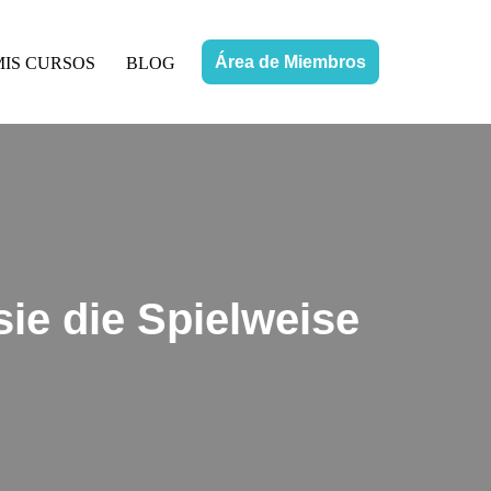
Área de Miembros
MIS CURSOS
BLOG
ie die Spielweise