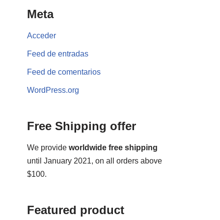
Meta
Acceder
Feed de entradas
Feed de comentarios
WordPress.org
Free Shipping offer
We provide
worldwide free shipping
until January 2021, on all orders above
$100.
Featured product