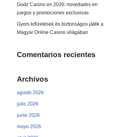
Godz Casino en 2026: novedades en
juegos y promociones exclusivas
Gyors kifizetések és biztonságos játék a
Magyar Online Casino világában
Comentarios recientes
Archivos
agosto 2026
julio 2026
junio 2026
mayo 2026