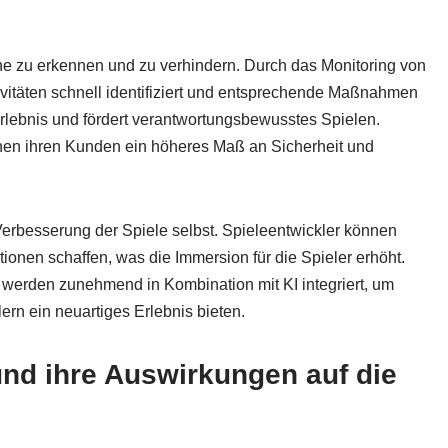
he zu erkennen und zu verhindern. Durch das Monitoring von
ivitäten schnell identifiziert und entsprechende Maßnahmen
lerlebnis und fördert verantwortungsbewusstes Spielen.
önnen ihren Kunden ein höheres Maß an Sicherheit und
e Verbesserung der Spiele selbst. Spieleentwickler können
ktionen schaffen, was die Immersion für die Spieler erhöht.
 werden zunehmend in Kombination mit KI integriert, um
ern ein neuartiges Erlebnis bieten.
nd ihre Auswirkungen auf die