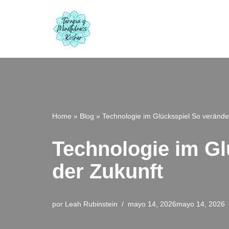
Saltar
al
contenido
Home
»
Blog
»
Technologie im Glücksspiel So veränder
Technologie im Gl
der Zukunft
por
Leah Rubinstein
mayo 14, 2026
mayo 14, 2026