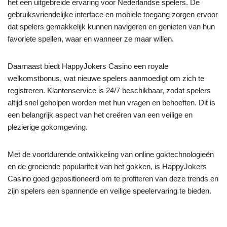
het een uitgebreide ervaring voor Nederlandse spelers. De
gebruiksvriendelijke interface en mobiele toegang zorgen ervoor
dat spelers gemakkelijk kunnen navigeren en genieten van hun
favoriete spellen, waar en wanneer ze maar willen.
Daarnaast biedt HappyJokers Casino een royale
welkomstbonus, wat nieuwe spelers aanmoedigt om zich te
registreren. Klantenservice is 24/7 beschikbaar, zodat spelers
altijd snel geholpen worden met hun vragen en behoeften. Dit is
een belangrijk aspect van het creëren van een veilige en
plezierige gokomgeving.
Met de voortdurende ontwikkeling van online goktechnologieën
en de groeiende populariteit van het gokken, is HappyJokers
Casino goed gepositioneerd om te profiteren van deze trends en
zijn spelers een spannende en veilige speelervaring te bieden.