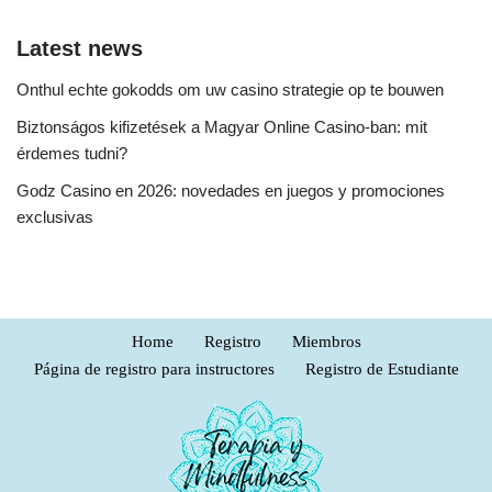
Latest news
Onthul echte gokodds om uw casino strategie op te bouwen
Biztonságos kifizetések a Magyar Online Casino-ban: mit
érdemes tudni?
Godz Casino en 2026: novedades en juegos y promociones
exclusivas
Home
Registro
Miembros
Página de registro para instructores
Registro de Estudiante