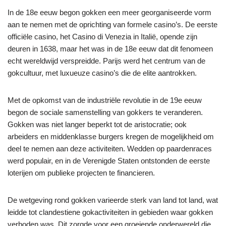
In de 18e eeuw begon gokken een meer georganiseerde vorm
aan te nemen met de oprichting van formele casino’s. De eerste
officiële casino, het Casino di Venezia in Italië, opende zijn
deuren in 1638, maar het was in de 18e eeuw dat dit fenomeen
echt wereldwijd verspreidde. Parijs werd het centrum van de
gokcultuur, met luxueuze casino’s die de elite aantrokken.
Met de opkomst van de industriële revolutie in de 19e eeuw
begon de sociale samenstelling van gokkers te veranderen.
Gokken was niet langer beperkt tot de aristocratie; ook
arbeiders en middenklasse burgers kregen de mogelijkheid om
deel te nemen aan deze activiteiten. Wedden op paardenraces
werd populair, en in de Verenigde Staten ontstonden de eerste
loterijen om publieke projecten te financieren.
De wetgeving rond gokken varieerde sterk van land tot land, wat
leidde tot clandestiene gokactiviteiten in gebieden waar gokken
verboden was. Dit zorgde voor een groeiende onderwereld die