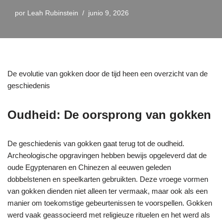
por
Leah Rubinstein
junio 9, 2026
De evolutie van gokken door de tijd heen een overzicht van de
geschiedenis
Oudheid: De oorsprong van gokken
De geschiedenis van gokken gaat terug tot de oudheid.
Archeologische opgravingen hebben bewijs opgeleverd dat de
oude Egyptenaren en Chinezen al eeuwen geleden
dobbelstenen en speelkarten gebruikten. Deze vroege vormen
van gokken dienden niet alleen ter vermaak, maar ook als een
manier om toekomstige gebeurtenissen te voorspellen. Gokken
werd vaak geassocieerd met religieuze rituelen en het werd als