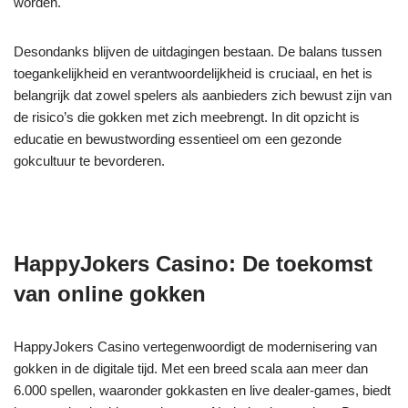
worden.
Desondanks blijven de uitdagingen bestaan. De balans tussen
toegankelijkheid en verantwoordelijkheid is cruciaal, en het is
belangrijk dat zowel spelers als aanbieders zich bewust zijn van
de risico’s die gokken met zich meebrengt. In dit opzicht is
educatie en bewustwording essentieel om een gezonde
gokcultuur te bevorderen.
HappyJokers Casino: De toekomst
van online gokken
HappyJokers Casino vertegenwoordigt de modernisering van
gokken in de digitale tijd. Met een breed scala aan meer dan
6.000 spellen, waaronder gokkasten en live dealer-games, biedt