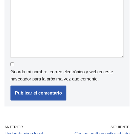
Guarda mi nombre, correo electrónico y web en este
navegador para la próxima vez que comente.
ANTERIOR
SIGUIENTE
Understanding legal
Casino mythen ontkracht de