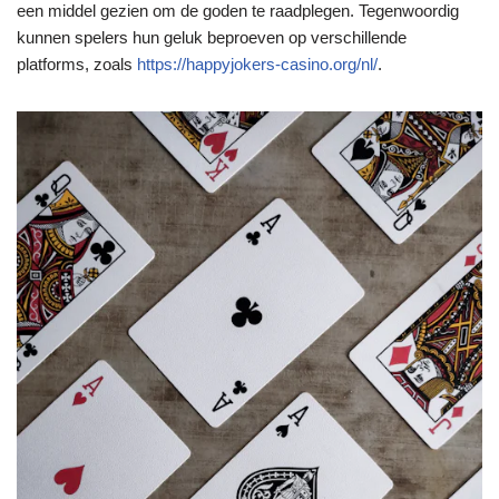
een middel gezien om de goden te raadplegen. Tegenwoordig
kunnen spelers hun geluk beproeven op verschillende
platforms, zoals
https://happyjokers-casino.org/nl/
.