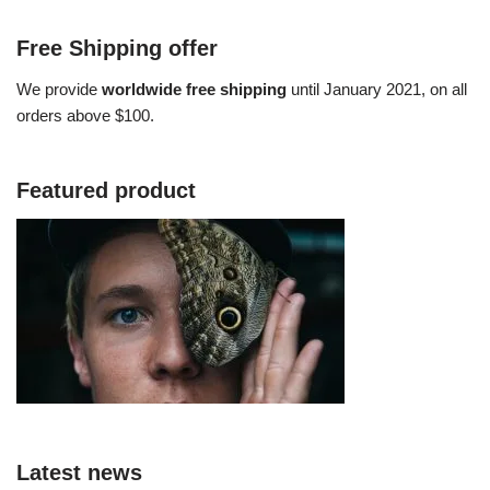
Free Shipping offer
We provide
worldwide free shipping
until January 2021, on all
orders above $100.
Featured product
Latest news