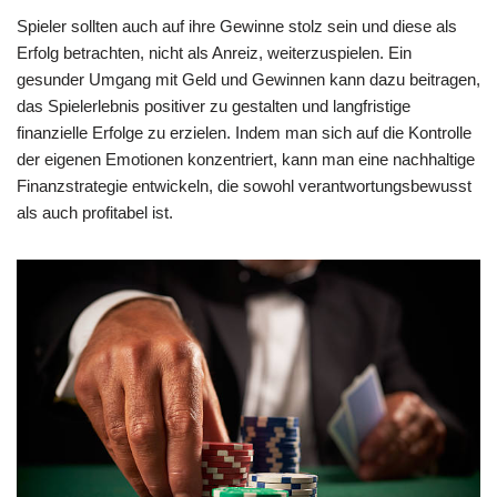
Spieler sollten auch auf ihre Gewinne stolz sein und diese als
Erfolg betrachten, nicht als Anreiz, weiterzuspielen. Ein
gesunder Umgang mit Geld und Gewinnen kann dazu beitragen,
das Spielerlebnis positiver zu gestalten und langfristige
finanzielle Erfolge zu erzielen. Indem man sich auf die Kontrolle
der eigenen Emotionen konzentriert, kann man eine nachhaltige
Finanzstrategie entwickeln, die sowohl verantwortungsbewusst
als auch profitabel ist.