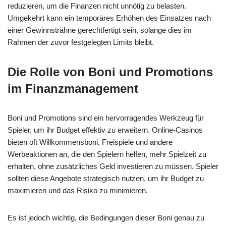
reduzieren, um die Finanzen nicht unnötig zu belasten.
Umgekehrt kann ein temporäres Erhöhen des Einsatzes nach
einer Gewinnsträhne gerechtfertigt sein, solange dies im
Rahmen der zuvor festgelegten Limits bleibt.
Die Rolle von Boni und Promotions
im Finanzmanagement
Boni und Promotions sind ein hervorragendes Werkzeug für
Spieler, um ihr Budget effektiv zu erweitern. Online-Casinos
bieten oft Willkommensboni, Freispiele und andere
Werbeaktionen an, die den Spielern helfen, mehr Spielzeit zu
erhalten, ohne zusätzliches Geld investieren zu müssen. Spieler
sollten diese Angebote strategisch nutzen, um ihr Budget zu
maximieren und das Risiko zu minimieren.
Es ist jedoch wichtig, die Bedingungen dieser Boni genau zu