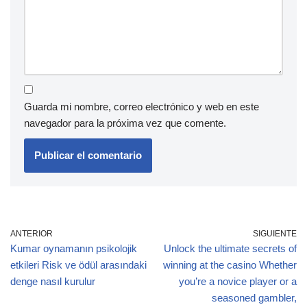
Guarda mi nombre, correo electrónico y web en este
navegador para la próxima vez que comente.
ANTERIOR
SIGUIENTE
Kumar oynamanın psikolojik
Unlock the ultimate secrets of
etkileri Risk ve ödül arasındaki
winning at the casino Whether
denge nasıl kurulur
you’re a novice player or a
seasoned gambler,