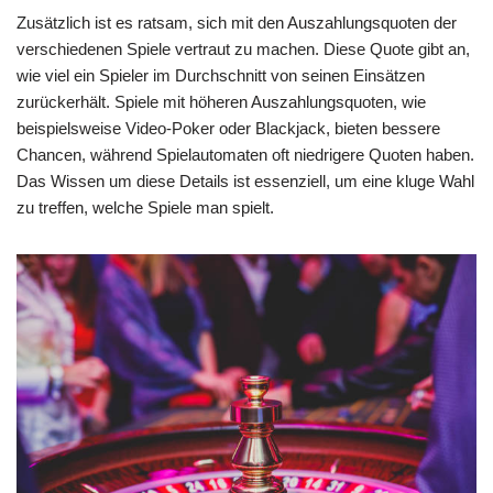
Zusätzlich ist es ratsam, sich mit den Auszahlungsquoten der
verschiedenen Spiele vertraut zu machen. Diese Quote gibt an,
wie viel ein Spieler im Durchschnitt von seinen Einsätzen
zurückerhält. Spiele mit höheren Auszahlungsquoten, wie
beispielsweise Video-Poker oder Blackjack, bieten bessere
Chancen, während Spielautomaten oft niedrigere Quoten haben.
Das Wissen um diese Details ist essenziell, um eine kluge Wahl
zu treffen, welche Spiele man spielt.