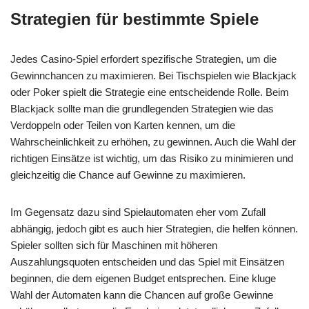
Strategien für bestimmte Spiele
Jedes Casino-Spiel erfordert spezifische Strategien, um die
Gewinnchancen zu maximieren. Bei Tischspielen wie Blackjack
oder Poker spielt die Strategie eine entscheidende Rolle. Beim
Blackjack sollte man die grundlegenden Strategien wie das
Verdoppeln oder Teilen von Karten kennen, um die
Wahrscheinlichkeit zu erhöhen, zu gewinnen. Auch die Wahl der
richtigen Einsätze ist wichtig, um das Risiko zu minimieren und
gleichzeitig die Chance auf Gewinne zu maximieren.
Im Gegensatz dazu sind Spielautomaten eher vom Zufall
abhängig, jedoch gibt es auch hier Strategien, die helfen können.
Spieler sollten sich für Maschinen mit höheren
Auszahlungsquoten entscheiden und das Spiel mit Einsätzen
beginnen, die dem eigenen Budget entsprechen. Eine kluge
Wahl der Automaten kann die Chancen auf große Gewinne