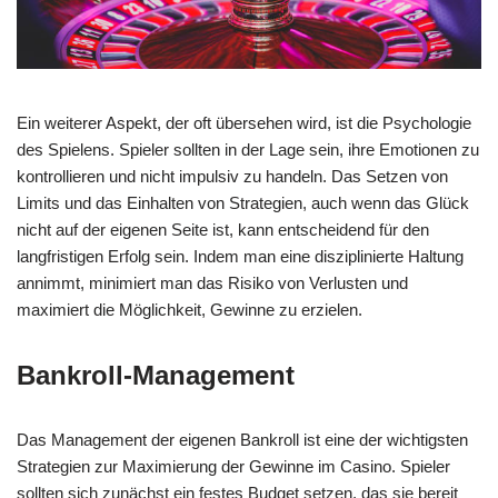
Ein weiterer Aspekt, der oft übersehen wird, ist die Psychologie
des Spielens. Spieler sollten in der Lage sein, ihre Emotionen zu
kontrollieren und nicht impulsiv zu handeln. Das Setzen von
Limits und das Einhalten von Strategien, auch wenn das Glück
nicht auf der eigenen Seite ist, kann entscheidend für den
langfristigen Erfolg sein. Indem man eine disziplinierte Haltung
annimmt, minimiert man das Risiko von Verlusten und
maximiert die Möglichkeit, Gewinne zu erzielen.
Bankroll-Management
Das Management der eigenen Bankroll ist eine der wichtigsten
Strategien zur Maximierung der Gewinne im Casino. Spieler
sollten sich zunächst ein festes Budget setzen, das sie bereit