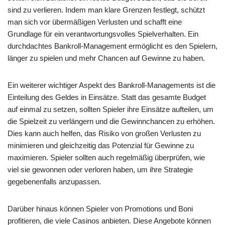
sind zu verlieren. Indem man klare Grenzen festlegt, schützt
man sich vor übermäßigen Verlusten und schafft eine
Grundlage für ein verantwortungsvolles Spielverhalten. Ein
durchdachtes Bankroll-Management ermöglicht es den Spielern,
länger zu spielen und mehr Chancen auf Gewinne zu haben.
Ein weiterer wichtiger Aspekt des Bankroll-Managements ist die
Einteilung des Geldes in Einsätze. Statt das gesamte Budget
auf einmal zu setzen, sollten Spieler ihre Einsätze aufteilen, um
die Spielzeit zu verlängern und die Gewinnchancen zu erhöhen.
Dies kann auch helfen, das Risiko von großen Verlusten zu
minimieren und gleichzeitig das Potenzial für Gewinne zu
maximieren. Spieler sollten auch regelmäßig überprüfen, wie
viel sie gewonnen oder verloren haben, um ihre Strategie
gegebenenfalls anzupassen.
Darüber hinaus können Spieler von Promotions und Boni
profitieren, die viele Casinos anbieten. Diese Angebote können