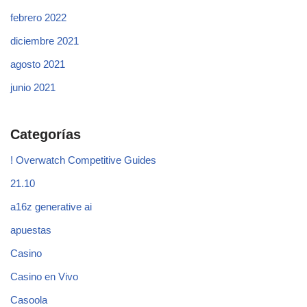
febrero 2022
diciembre 2021
agosto 2021
junio 2021
Categorías
! Overwatch Competitive Guides
21.10
a16z generative ai
apuestas
Casino
Casino en Vivo
Casoola