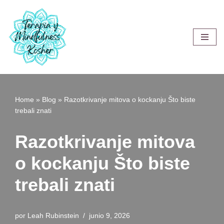
Saltar
al
contenido
Home
»
Blog
»
Razotkrivanje mitova o kockanju Što biste
trebali znati
Razotkrivanje mitova
o kockanju Što biste
trebali znati
por
Leah Rubinstein
junio 9, 2026