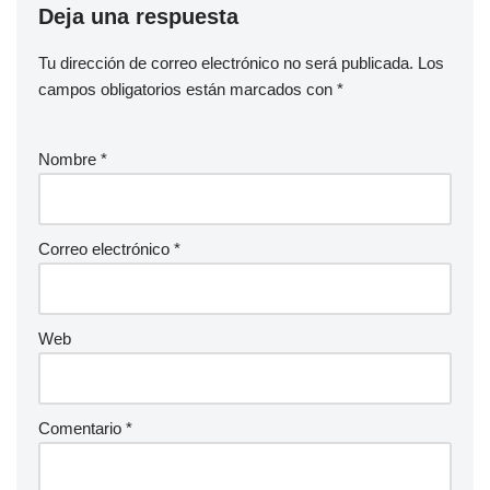
Deja una respuesta
Tu dirección de correo electrónico no será publicada.
Los
campos obligatorios están marcados con
*
Nombre
*
Correo electrónico
*
Web
Comentario
*