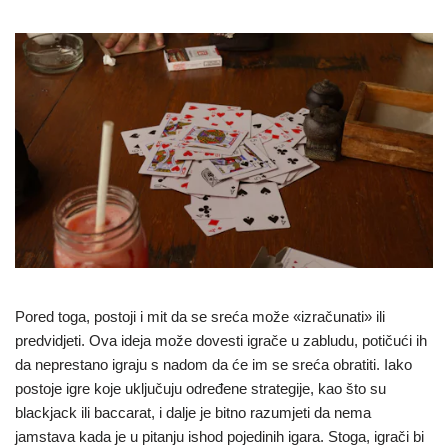
Pored toga, postoji i mit da se sreća može «izračunati» ili
predvidjeti. Ova ideja može dovesti igrače u zabludu, potičući ih
da neprestano igraju s nadom da će im se sreća obratiti. Iako
postoje igre koje uključuju određene strategije, kao što su
blackjack ili baccarat, i dalje je bitno razumjeti da nema
jamstava kada je u pitanju ishod pojedinih igara. Stoga, igrači bi