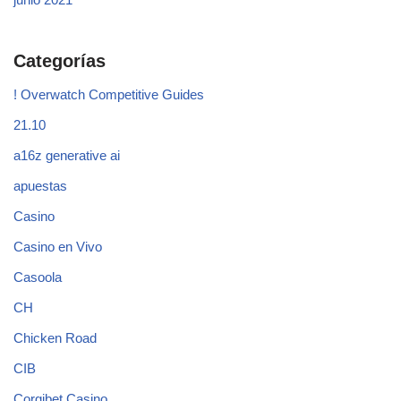
Categorías
! Overwatch Competitive Guides
21.10
a16z generative ai
apuestas
Casino
Casino en Vivo
Casoola
CH
Chicken Road
CIB
Corgibet Casino