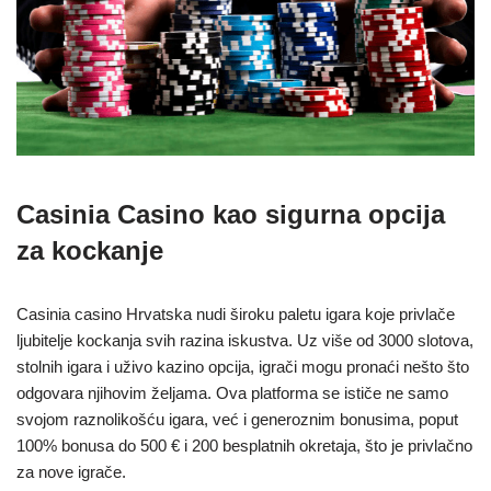
Casinia Casino kao sigurna opcija
za kockanje
Casinia casino Hrvatska nudi široku paletu igara koje privlače
ljubitelje kockanja svih razina iskustva. Uz više od 3000 slotova,
stolnih igara i uživo kazino opcija, igrači mogu pronaći nešto što
odgovara njihovim željama. Ova platforma se ističe ne samo
svojom raznolikošću igara, već i generoznim bonusima, poput
100% bonusa do 500 € i 200 besplatnih okretaja, što je privlačno
za nove igrače.