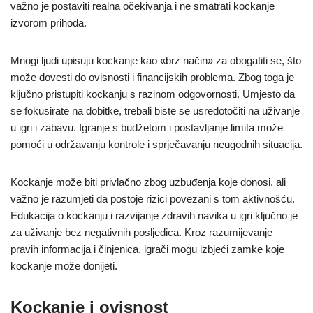
važno je postaviti realna očekivanja i ne smatrati kockanje
izvorom prihoda.
Mnogi ljudi upisuju kockanje kao «brz način» za obogatiti se, što
može dovesti do ovisnosti i financijskih problema. Zbog toga je
ključno pristupiti kockanju s razinom odgovornosti. Umjesto da
se fokusirate na dobitke, trebali biste se usredotočiti na uživanje
u igri i zabavu. Igranje s budžetom i postavljanje limita može
pomoći u održavanju kontrole i sprječavanju neugodnih situacija.
Kockanje može biti privlačno zbog uzbuđenja koje donosi, ali
važno je razumjeti da postoje rizici povezani s tom aktivnošću.
Edukacija o kockanju i razvijanje zdravih navika u igri ključno je
za uživanje bez negativnih posljedica. Kroz razumijevanje
pravih informacija i činjenica, igrači mogu izbjeći zamke koje
kockanje može donijeti.
Kockanje i ovisnost