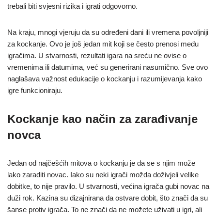
trebali biti svjesni rizika i igrati odgovorno.
Na kraju, mnogi vjeruju da su određeni dani ili vremena povoljniji
za kockanje. Ovo je još jedan mit koji se često prenosi među
igračima. U stvarnosti, rezultati igara na sreću ne ovise o
vremenima ili datumima, već su generirani nasumično. Sve ovo
naglašava važnost edukacije o kockanju i razumijevanja kako
igre funkcioniraju.
Kockanje kao način za zarađivanje
novca
Jedan od najčešćih mitova o kockanju je da se s njim može
lako zaraditi novac. Iako su neki igrači možda doživjeli velike
dobitke, to nije pravilo. U stvarnosti, većina igrača gubi novac na
duži rok. Kazina su dizajnirana da ostvare dobit, što znači da su
šanse protiv igrača. To ne znači da ne možete uživati u igri, ali