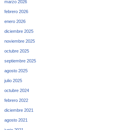
marzo 2026
febrero 2026
enero 2026
diciembre 2025
noviembre 2025
octubre 2025
septiembre 2025
agosto 2025
julio 2025
octubre 2024
febrero 2022
diciembre 2021
agosto 2021
junio 2021