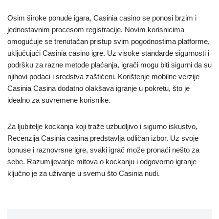
Osim široke ponude igara, Casinia casino se ponosi brzim i
jednostavnim procesom registracije. Novim korisnicima
omogućuje se trenutačan pristup svim pogodnostima platforme,
uključujući Casinia casino igre. Uz visoke standarde sigurnosti i
podršku za razne metode plaćanja, igrači mogu biti sigurni da su
njihovi podaci i sredstva zaštićeni. Korištenje mobilne verzije
Casinia Casina dodatno olakšava igranje u pokretu, što je
idealno za suvremene korisnike.
Za ljubitelje kockanja koji traže uzbudljivo i sigurno iskustvo,
Recenzija Casinia casina predstavlja odličan izbor. Uz svoje
bonuse i raznovrsne igre, svaki igrač može pronaći nešto za
sebe. Razumijevanje mitova o kockanju i odgovorno igranje
ključno je za uživanje u svemu što Casinia nudi.