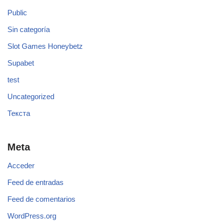
Public
Sin categoría
Slot Games Honeybetz
Supabet
test
Uncategorized
Текста
Meta
Acceder
Feed de entradas
Feed de comentarios
WordPress.org