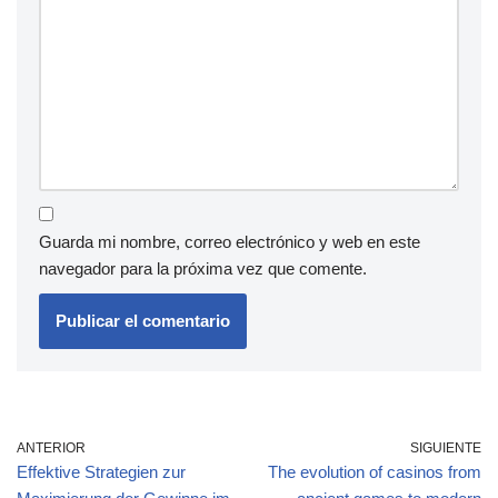
Guarda mi nombre, correo electrónico y web en este
navegador para la próxima vez que comente.
ANTERIOR
SIGUIENTE
Effektive Strategien zur
The evolution of casinos from