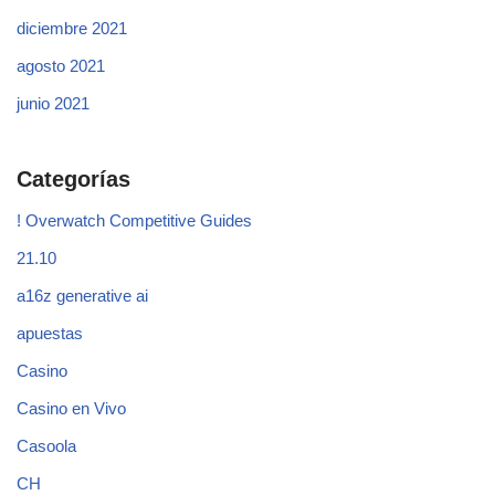
diciembre 2021
agosto 2021
junio 2021
Categorías
! Overwatch Competitive Guides
21.10
a16z generative ai
apuestas
Casino
Casino en Vivo
Casoola
CH