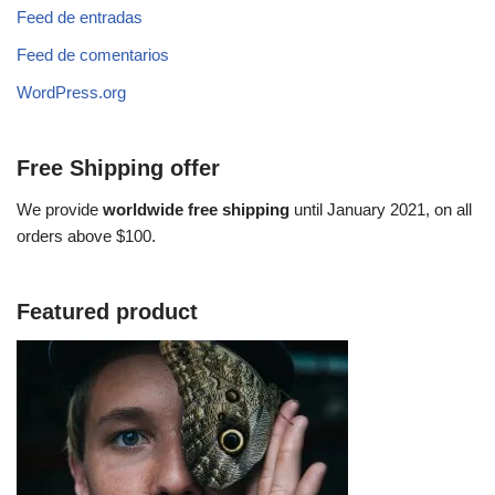
Feed de entradas
Feed de comentarios
WordPress.org
Free Shipping offer
We provide
worldwide free shipping
until January 2021, on all
orders above $100.
Featured product