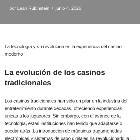
por
Leah Rubinstein
junio 4, 2026
La tecnología y su revolución en la experiencia del casino
moderno
La evolución de los casinos
tradicionales
Los casinos tradicionales han sido un pilar en la industria del
entretenimiento durante décadas, ofreciendo experiencias
únicas a los jugadores. Sin embargo, con el avance de la
tecnología, estas instituciones han tenido que adaptarse o
quedar atrás. La introducción de máquinas tragamonedas
electrónicas y sistemas de pago digitales ha revolucionado la