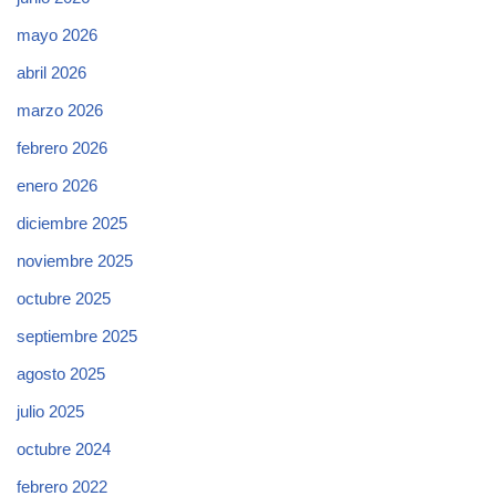
mayo 2026
abril 2026
marzo 2026
febrero 2026
enero 2026
diciembre 2025
noviembre 2025
octubre 2025
septiembre 2025
agosto 2025
julio 2025
octubre 2024
febrero 2022