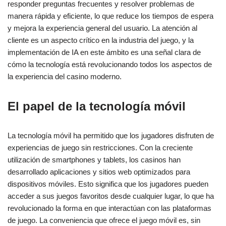
responder preguntas frecuentes y resolver problemas de
manera rápida y eficiente, lo que reduce los tiempos de espera
y mejora la experiencia general del usuario. La atención al
cliente es un aspecto crítico en la industria del juego, y la
implementación de IA en este ámbito es una señal clara de
cómo la tecnología está revolucionando todos los aspectos de
la experiencia del casino moderno.
El papel de la tecnología móvil
La tecnología móvil ha permitido que los jugadores disfruten de
experiencias de juego sin restricciones. Con la creciente
utilización de smartphones y tablets, los casinos han
desarrollado aplicaciones y sitios web optimizados para
dispositivos móviles. Esto significa que los jugadores pueden
acceder a sus juegos favoritos desde cualquier lugar, lo que ha
revolucionado la forma en que interactúan con las plataformas
de juego. La conveniencia que ofrece el juego móvil es, sin