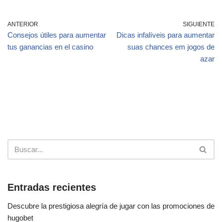
ANTERIOR
SIGUIENTE
Consejos útiles para aumentar
Dicas infalíveis para aumentar
tus ganancias en el casino
suas chances em jogos de
azar
Entradas recientes
Descubre la prestigiosa alegría de jugar con las promociones de
hugobet