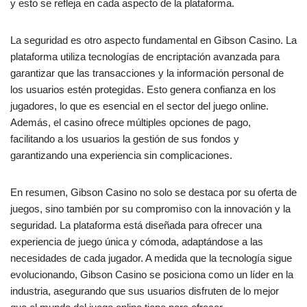
y esto se refleja en cada aspecto de la plataforma.
La seguridad es otro aspecto fundamental en Gibson Casino. La
plataforma utiliza tecnologías de encriptación avanzada para
garantizar que las transacciones y la información personal de
los usuarios estén protegidas. Esto genera confianza en los
jugadores, lo que es esencial en el sector del juego online.
Además, el casino ofrece múltiples opciones de pago,
facilitando a los usuarios la gestión de sus fondos y
garantizando una experiencia sin complicaciones.
En resumen, Gibson Casino no solo se destaca por su oferta de
juegos, sino también por su compromiso con la innovación y la
seguridad. La plataforma está diseñada para ofrecer una
experiencia de juego única y cómoda, adaptándose a las
necesidades de cada jugador. A medida que la tecnología sigue
evolucionando, Gibson Casino se posiciona como un líder en la
industria, asegurando que sus usuarios disfruten de lo mejor