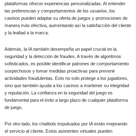
plataformas ofrecer experiencias personalizadas. Al entender
las preferencias y comportamientos de los usuarios, los
casinos pueden adaptar su oferta de juegos y promociones de
manera más efectiva, aumentando así la satisfacción del cliente
y la lealtad a la marca.
Además, la IA también desempeña un papel crucial en la
seguridad y la detección de fraudes. A través de algoritmos
sofisticados, es posible identificar patrones de comportamiento
sospechosos y tomar medidas proactivas para prevenir
actividades fraudulentas. Esto no solo protege a los jugadores,
sino que también ayuda a los casinos a mantener su integridad
y reputación. La confianza en la seguridad del juego es
fundamental para el éxito a largo plazo de cualquier plataforma
de juego.
Por otro lado, los chatbots impulsados por IA están mejorando
el servicio al cliente. Estos asistentes virtuales pueden