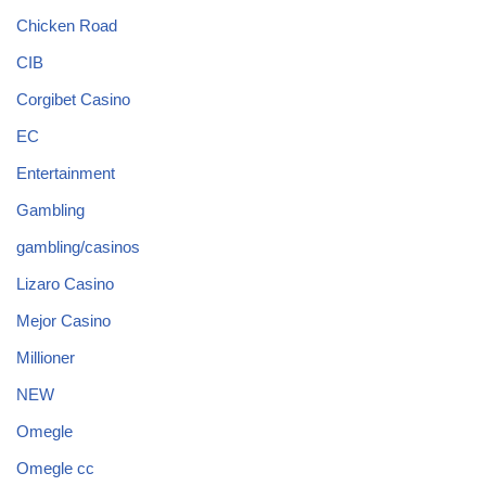
Chicken Road
CIB
Corgibet Casino
EC
Entertainment
Gambling
gambling/casinos
Lizaro Casino
Mejor Casino
Millioner
NEW
Omegle
Omegle cc