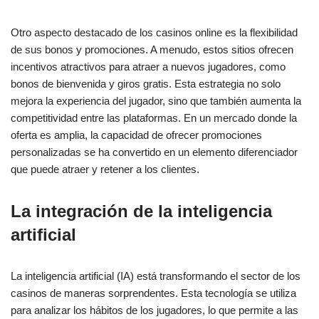
Otro aspecto destacado de los casinos online es la flexibilidad
de sus bonos y promociones. A menudo, estos sitios ofrecen
incentivos atractivos para atraer a nuevos jugadores, como
bonos de bienvenida y giros gratis. Esta estrategia no solo
mejora la experiencia del jugador, sino que también aumenta la
competitividad entre las plataformas. En un mercado donde la
oferta es amplia, la capacidad de ofrecer promociones
personalizadas se ha convertido en un elemento diferenciador
que puede atraer y retener a los clientes.
La integración de la inteligencia
artificial
La inteligencia artificial (IA) está transformando el sector de los
casinos de maneras sorprendentes. Esta tecnología se utiliza
para analizar los hábitos de los jugadores, lo que permite a las