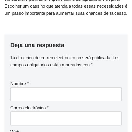
Escolher um cassino que atenda a todas essas necessidades é
um passo importante para aumentar suas chances de sucesso.
Deja una respuesta
Tu dirección de correo electrónico no será publicada.
Los
campos obligatorios están marcados con
*
Nombre
*
Correo electrónico
*
Web