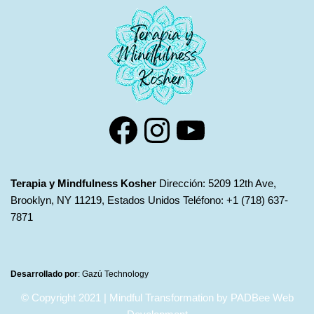
Terapia y Mindfulness Kosher
Dirección: 5209 12th Ave,
Brooklyn, NY 11219, Estados Unidos Teléfono: +1 (718) 637-
7871
Desarrollado por
:
Gazú Technology
© Copyright 2021 | Mindful Transformation by PADBee Web