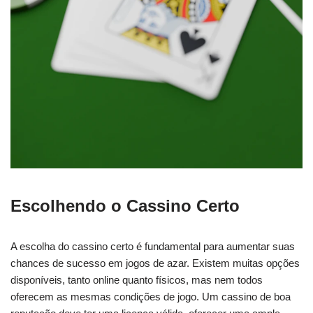
Escolhendo o Cassino Certo
A escolha do cassino certo é fundamental para aumentar suas
chances de sucesso em jogos de azar. Existem muitas opções
disponíveis, tanto online quanto físicos, mas nem todos
oferecem as mesmas condições de jogo. Um cassino de boa