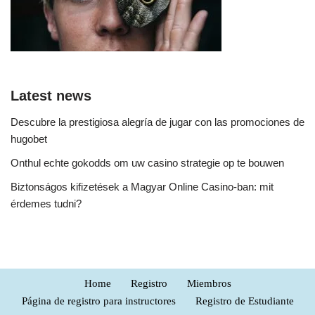
Latest news
Descubre la prestigiosa alegría de jugar con las promociones de
hugobet
Onthul echte gokodds om uw casino strategie op te bouwen
Biztonságos kifizetések a Magyar Online Casino-ban: mit
érdemes tudni?
Home
Registro
Miembros
Página de registro para instructores
Registro de Estudiante