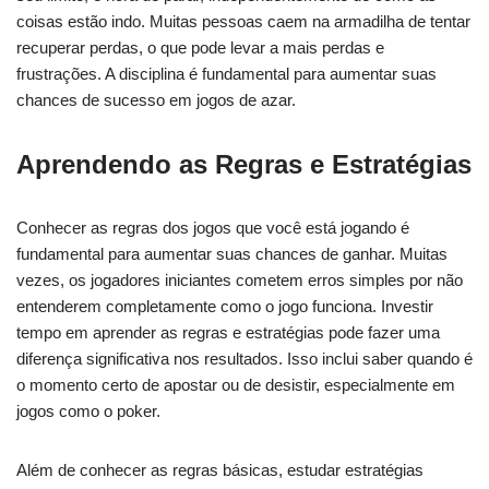
coisas estão indo. Muitas pessoas caem na armadilha de tentar
recuperar perdas, o que pode levar a mais perdas e
frustrações. A disciplina é fundamental para aumentar suas
chances de sucesso em jogos de azar.
Aprendendo as Regras e Estratégias
Conhecer as regras dos jogos que você está jogando é
fundamental para aumentar suas chances de ganhar. Muitas
vezes, os jogadores iniciantes cometem erros simples por não
entenderem completamente como o jogo funciona. Investir
tempo em aprender as regras e estratégias pode fazer uma
diferença significativa nos resultados. Isso inclui saber quando é
o momento certo de apostar ou de desistir, especialmente em
jogos como o poker.
Além de conhecer as regras básicas, estudar estratégias