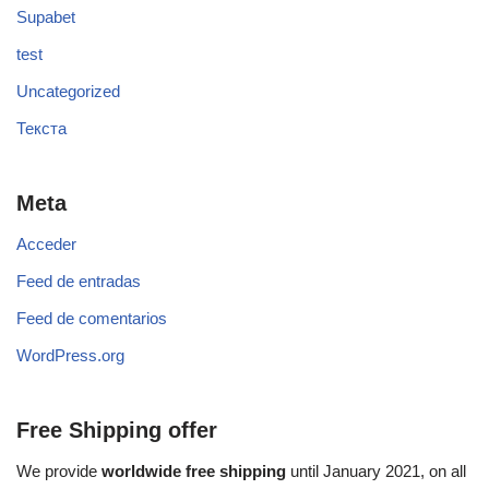
Supabet
test
Uncategorized
Текста
Meta
Acceder
Feed de entradas
Feed de comentarios
WordPress.org
Free Shipping offer
We provide
worldwide free shipping
until January 2021, on all