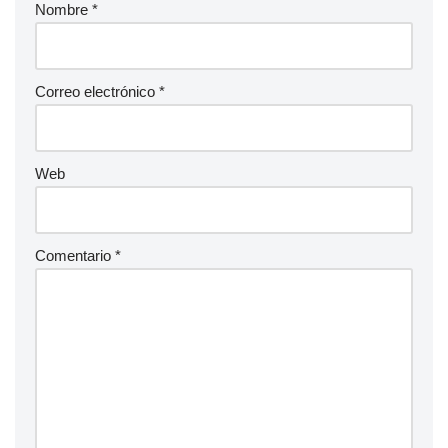
Nombre
*
Correo electrónico
*
Web
Comentario
*