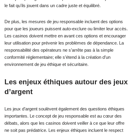
le fait qu’ils jouent dans un cadre juste et équilibré.
De plus, les mesures de jeu responsable incluent des options
pour que les joueurs puissent auto-exclure ou limiter leur accès.
Les casinos doivent mettre en avant ces options et encourager
leur utilisation pour prévenir les problèmes de dépendance. La
responsabilité des opérateurs ne s’arrête pas à la simple
conformité réglementaire; elle s’étend à la création d’un
environnement de jeu éthique et sécuritaire.
Les enjeux éthiques autour des jeux
d’argent
Les jeux d’argent soulèvent également des questions éthiques
importantes. Le concept de jeu responsable est au cœur des
débats, alors que les casinos doivent veiller à ce que leur offre
ne soit pas prédatrice. Les enjeux éthiques incluent le respect