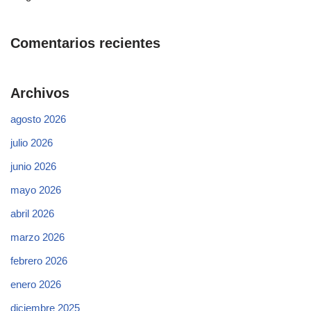
Comentarios recientes
Archivos
agosto 2026
julio 2026
junio 2026
mayo 2026
abril 2026
marzo 2026
febrero 2026
enero 2026
diciembre 2025