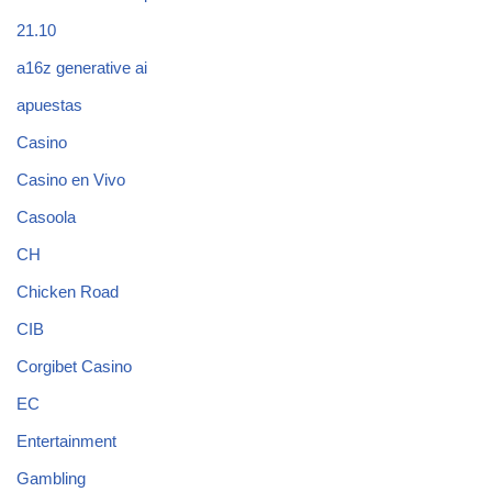
21.10
a16z generative ai
apuestas
Casino
Casino en Vivo
Casoola
CH
Chicken Road
CIB
Corgibet Casino
EC
Entertainment
Gambling