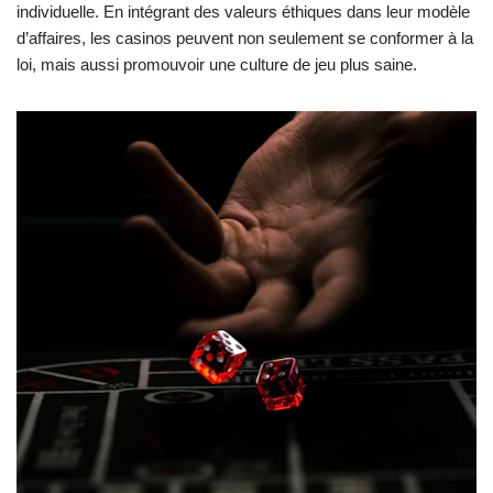
individuelle. En intégrant des valeurs éthiques dans leur modèle
d’affaires, les casinos peuvent non seulement se conformer à la
loi, mais aussi promouvoir une culture de jeu plus saine.