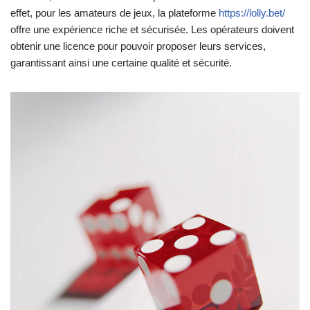
effet, pour les amateurs de jeux, la plateforme
https://lolly.bet/
offre une expérience riche et sécurisée. Les opérateurs doivent
obtenir une licence pour pouvoir proposer leurs services,
garantissant ainsi une certaine qualité et sécurité.