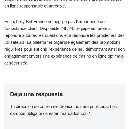
en ligne responsable et agréable.
Enfin, Lolly Bet France ne néglige pas l’importance de
l’assistance client. Disponible 24h/24, l’équipe est prête à
répondre à toutes les questions et à résoudre les problèmes des
utilisateurs. La plateforme organise également des promotions
régulières pour enrichir l’expérience de jeu, démontrant ainsi son
engagement envers une expérience de casino en ligne optimale
et sécurisée.
Deja una respuesta
Tu dirección de correo electrónico no será publicada.
Los
campos obligatorios están marcados con
*